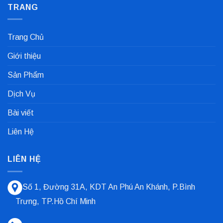
Dùng
TRANG
luận
Trong
ở
Nhà
Bạc
Máy
Lót
Sản
Trượt
Trang Chủ
Xuất
Là
Cà
Gì?
Phê
Tổng
Giới thiệu
Quan
Và
Các
Sản Phẩm
Loại
Phổ
Biến
Dịch Vụ
Nhất
Bài viết
Liên Hệ
LIÊN HỆ
Số 1, Đường 31A, KDT An Phú An Khánh, P.Bình
Trưng, TP.Hồ Chí Minh