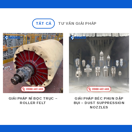
TẤT CẢ
TƯ VẤN GIẢI PHÁP
GIẢI PHÁP NỈ BỌC TRỤC –
GIẢI PHÁP BÉC PHUN DẬP
ROLLER FELT
BỤI – DUST SUPPRESSION
NOZZLES