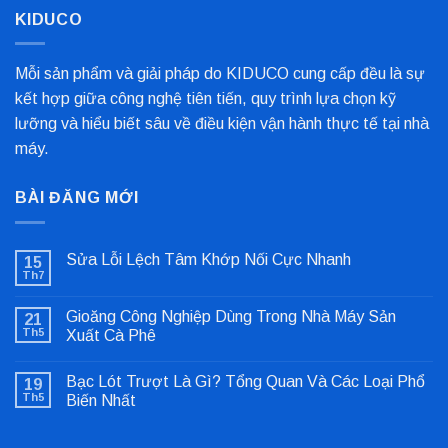
KIDUCO
Mỗi sản phẩm và giải pháp do KIDUCO cung cấp đều là sự
kết hợp giữa công nghệ tiên tiến, quy trình lựa chọn kỹ
lưỡng và hiểu biết sâu về điều kiện vận hành thực tế tại nhà
máy.
BÀI ĐĂNG MỚI
Sửa Lỗi Lệch Tâm Khớp Nối Cực Nhanh
15
Th7
Không
có
bình
Gioăng Công Nghiệp Dùng Trong Nhà Máy Sản
21
luận
ở
Th5
Xuất Cà Phê
Sửa
Không
Lỗi
có
Lệch
Bạc Lót Trượt Là Gì? Tổng Quan Và Các Loại Phổ
19
bình
Tâm
luận
Khớp
Th5
Biến Nhất
ở
Nối
Gioăng
Không
Cực
Công
có
Nhanh
Nghiệp
bình