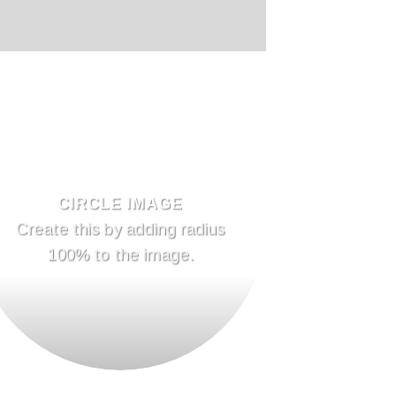
CIRCLE IMAGE
Create this by adding radius
100% to the image.