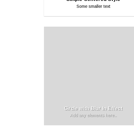
Some smaller text
Circle with Blur In Effect
Add any elements here..