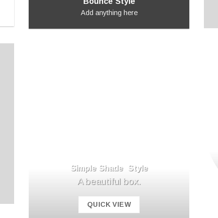
Bounce Style
Add anything here
Simple Shade Style
A beautiful box.
QUICK VIEW