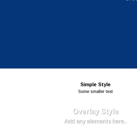
Simple Style
Some smaller text
Overlay Style
Add any elements here..