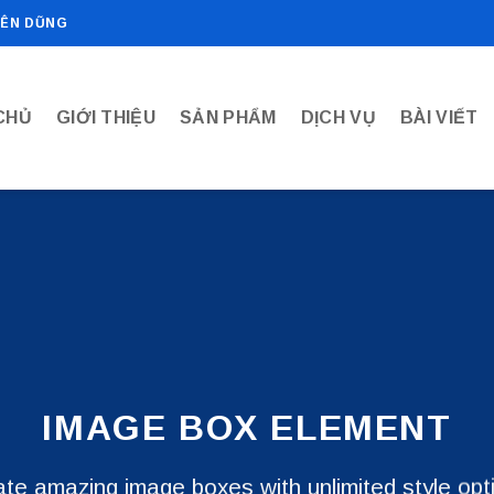
IÊN DŨNG
CHỦ
GIỚI THIỆU
SẢN PHẨM
DỊCH VỤ
BÀI VIẾT
IMAGE BOX ELEMENT
te amazing image boxes with unlimited style opt