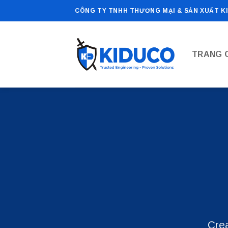
Bỏ
CÔNG TY TNHH THƯƠNG MẠI & SẢN XUẤT K
qua
nội
dung
TRANG 
Crea