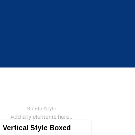
Badge Style
You can add shortcodes here
Shade Style
Add any elements here..
Vertical Style Boxed