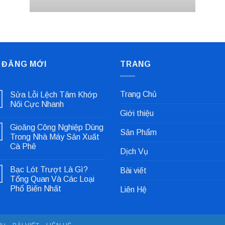
 ĐĂNG MỚI
TRANG
Trang Chủ
Sửa Lỗi Lệch Tâm Khớp
Nối Cực Nhanh
Giới thiệu
Không
có
Gioăng Công Nghiệp Dùng
bình
Sản Phẩm
luận
Trong Nhà Máy Sản Xuất
ở
Cà Phê
Sửa
Dịch Vụ
Lỗi
Không
Lệch
có
Tâm
Bạc Lót Trượt Là Gì?
Bài viết
bình
Khớp
luận
Tổng Quan Và Các Loại
Nối
ở
Cực
Phổ Biến Nhất
Liên Hệ
Gioăng
Nhanh
Công
Không
Nghiệp
có
Dùng
bình
Trong
luận
Nhà
ở