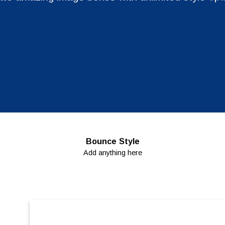
Label Style
Bounce Style
Add any elements
Add anything here
here..