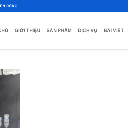
IÊN DŨNG
CHỦ
GIỚI THIỆU
SẢN PHẨM
DỊCH VỤ
BÀI VIẾT