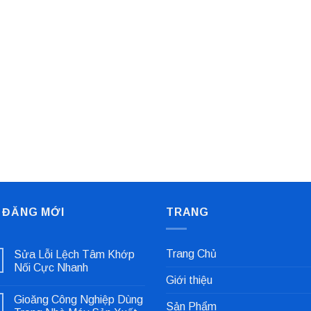
 ĐĂNG MỚI
TRANG
Trang Chủ
Sửa Lỗi Lệch Tâm Khớp
Nối Cực Nhanh
Giới thiệu
Không
có
Gioăng Công Nghiệp Dùng
bình
Sản Phẩm
luận