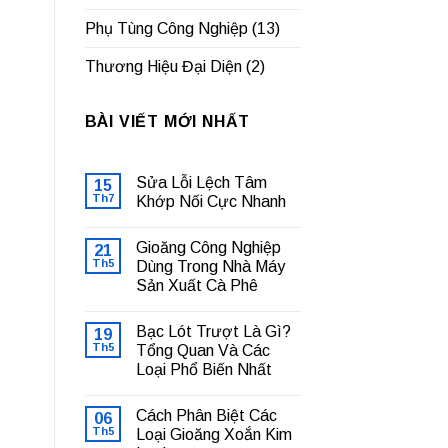
Phụ Tùng Công Nghiệp
(13)
Thương Hiệu Đại Diện
(2)
BÀI VIẾT MỚI NHẤT
Sửa Lỗi Lệch Tâm
15
Th7
Khớp Nối Cực Nhanh
Không
có
Gioăng Công Nghiệp
21
bình
luận
Th5
Dùng Trong Nhà Máy
ở
Sản Xuất Cà Phê
Sửa
Lỗi
Không
Lệch
có
Tâm
Bạc Lót Trượt Là Gì?
19
bình
Khớp
luận
Th5
Tổng Quan Và Các
Nối
ở
Cực
Loại Phổ Biến Nhất
Gioăng
Nhanh
Công
Không
Nghiệp
có
Dùng
Cách Phân Biệt Các
06
bình
Trong
luận
Th5
Loại Gioăng Xoắn Kim
Nhà
ở