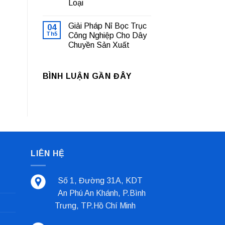
Máy
Loại
Bạc
Sản
Lót
Xuất
Không
Trượt
Cà
có
Là
Giải Pháp Nỉ Bọc Trục
04
Phê
bình
Gì?
luận
Th5
Công Nghiệp Cho Dây
Tổng
ở
Quan
Chuyền Sản Xuất
Cách
Và
Phân
Các
Không
Biệt
Loại
có
Các
Phổ
bình
Loại
BÌNH LUẬN GẦN ĐÂY
Biến
luận
Gioăng
ở
Nhất
Xoắn
Giải
Kim
Pháp
Loại
Nỉ
Bọc
Trục
Công
Nghiệp
Cho
Dây
Chuyền
LIÊN HỆ
Sản
Xuất
Số 1, Đường 31A, KDT
An Phú An Khánh, P.Bình
Trưng, TP.Hồ Chí Minh