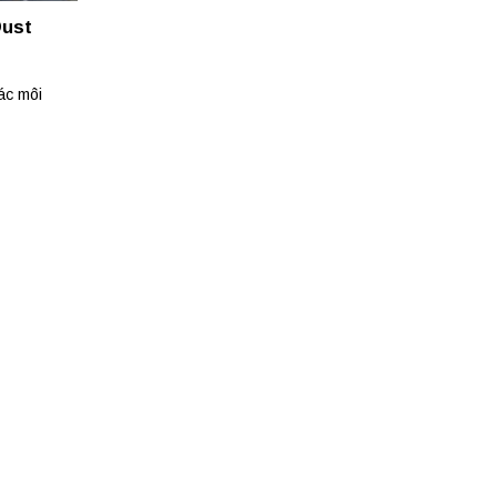
Dust
ác môi