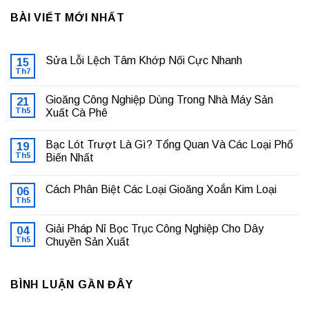
BÀI VIẾT MỚI NHẤT
Sửa Lỗi Lệch Tâm Khớp Nối Cực Nhanh
15
Th7
Không
có
bình
Gioăng Công Nghiệp Dùng Trong Nhà Máy Sản
21
luận
ở
Th5
Xuất Cà Phê
Sửa
Không
Lỗi
có
Lệch
Bạc Lót Trượt Là Gì? Tổng Quan Và Các Loại Phổ
19
bình
Tâm
luận
Khớp
Th5
Biến Nhất
ở
Nối
Gioăng
Không
Cực
Công
có
Nhanh
Cách Phân Biệt Các Loại Gioăng Xoắn Kim Loại
Nghiệp
06
bình
Dùng
luận
Th5
Không
Trong
ở
có
Nhà
Bạc
bình
Máy
Lót
Giải Pháp Nỉ Bọc Trục Công Nghiệp Cho Dây
04
luận
Sản
Trượt
ở
Th5
Chuyền Sản Xuất
Xuất
Là
Cách
Cà
Gì?
Không
Phân
Phê
Tổng
có
Biệt
Quan
bình
Các
Và
BÌNH LUẬN GẦN ĐÂY
luận
Loại
Các
ở
Gioăng
Loại
Giải
Xoắn
Phổ
Pháp