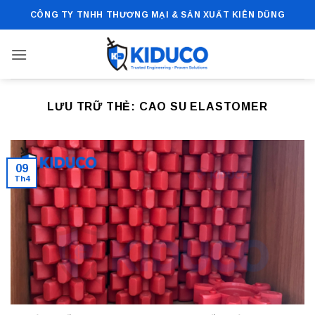
Bỏ
CÔNG TY TNHH THƯƠNG MẠI & SẢN XUẤT KIÊN DŨNG
qua
nội
dung
LƯU TRỮ THẺ:
CAO SU ELASTOMER
09
Th4