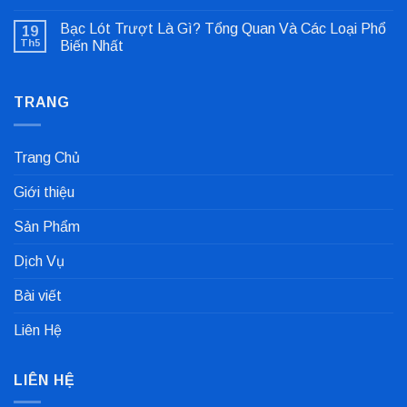
Không
Lỗi
có
Lệch
Bạc Lót Trượt Là Gì? Tổng Quan Và Các Loại Phổ
19
bình
Tâm
luận
Khớp
Th5
Biến Nhất
ở
Nối
Gioăng
Không
Cực
Công
có
Nhanh
Nghiệp
bình
Dùng
TRANG
luận
Trong
ở
Nhà
Bạc
Máy
Lót
Sản
Trượt
Trang Chủ
Xuất
Là
Cà
Gì?
Phê
Tổng
Giới thiệu
Quan
Và
Các
Sản Phẩm
Loại
Phổ
Biến
Dịch Vụ
Nhất
Bài viết
Liên Hệ
LIÊN HỆ