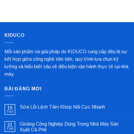
Kim
Biến
Nỉ
Loại
Nhất
Bọc
Trục
Công
Nghiệp
Cho
Dây
Chuyền
KIDUCO
Sản
Xuất
Mỗi sản phẩm và giải pháp do KIDUCO cung cấp đều là sự
kết hợp giữa công nghệ tiên tiến, quy trình lựa chọn kỹ
lưỡng và hiểu biết sâu về điều kiện vận hành thực tế tại nhà
máy.
BÀI ĐĂNG MỚI
Sửa Lỗi Lệch Tâm Khớp Nối Cực Nhanh
15
Th7
Không
có
bình
Gioăng Công Nghiệp Dùng Trong Nhà Máy Sản
21
luận
ở
Th5
Xuất Cà Phê
Sửa