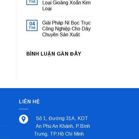
luận
Th5
Loại Gioăng Xoắn Kim
Nhà
ở
Máy
Loại
Bạc
Sản
Lót
Xuất
Không
Trượt
Cà
có
Là
Giải Pháp Nỉ Bọc Trục
04
Phê
bình
Gì?
luận
Th5
Công Nghiệp Cho Dây
Tổng
ở
Quan
Chuyền Sản Xuất
Cách
Và
Phân
Các
Không
Biệt
Loại
có
Các
Phổ
bình
Loại
BÌNH LUẬN GẦN ĐÂY
Biến
luận
Gioăng
ở
Nhất
Xoắn
Giải
Kim
Pháp
Loại
Nỉ
Bọc
Trục
Công
Nghiệp
Cho
Dây
Chuyền
LIÊN HỆ
Sản
Xuất
Số 1, Đường 31A, KDT
An Phú An Khánh, P.Bình
Trưng, TP.Hồ Chí Minh