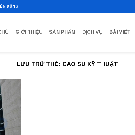
IÊN DŨNG
CHỦ
GIỚI THIỆU
SẢN PHẨM
DỊCH VỤ
BÀI VIẾT
LƯU TRỮ THẺ:
CAO SU KỸ THUẬT