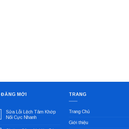
 ĐĂNG MỚI
TRANG
Trang Chủ
Sửa Lỗi Lệch Tâm Khớp
Nối Cực Nhanh
Giới thiệu
Không
có