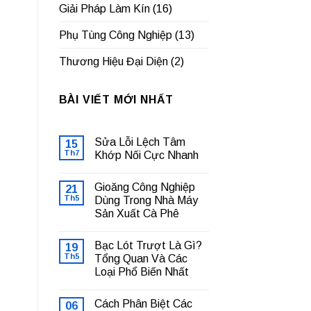
Giải Pháp Làm Kín
(16)
Phụ Tùng Công Nghiệp
(13)
Thương Hiệu Đại Diện
(2)
BÀI VIẾT MỚI NHẤT
Sửa Lỗi Lệch Tâm
15
Th7
Khớp Nối Cực Nhanh
Không
có
Gioăng Công Nghiệp
21
bình
luận
Th5
Dùng Trong Nhà Máy
ở
Sản Xuất Cà Phê
Sửa
Lỗi
Không
Lệch
có
Tâm
Bạc Lót Trượt Là Gì?
19
bình
Khớp
luận
Th5
Tổng Quan Và Các
Nối
ở
Cực
Loại Phổ Biến Nhất
Gioăng
Nhanh
Công
Không
Nghiệp
có
Dùng
Cách Phân Biệt Các
06
bình
Trong