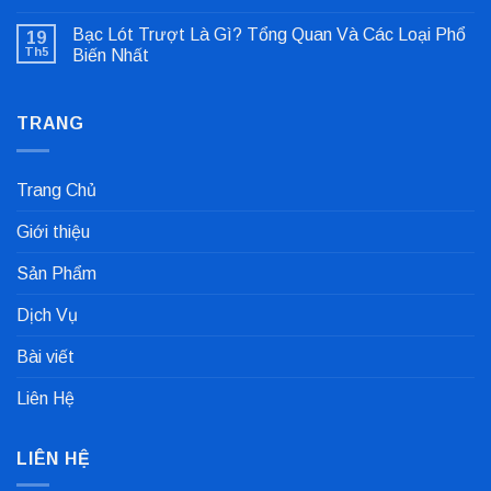
Không
Lỗi
có
Lệch
Bạc Lót Trượt Là Gì? Tổng Quan Và Các Loại Phổ
19
bình
Tâm
luận
Khớp
Th5
Biến Nhất
ở
Nối
Gioăng
Không
Cực
Công
có
Nhanh
Nghiệp
bình
Dùng
TRANG
luận
Trong
ở
Nhà
Bạc
Máy
Lót
Sản
Trượt
Trang Chủ
Xuất
Là
Cà
Gì?
Phê
Tổng
Giới thiệu
Quan
Và
Các
Sản Phẩm
Loại
Phổ
Biến
Dịch Vụ
Nhất
Bài viết
Liên Hệ
LIÊN HỆ