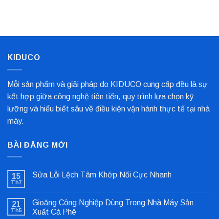
Kim
Biến
Nỉ
Loại
Nhất
Bọc
Trục
Công
Nghiệp
Cho
Dây
Chuyền
KIDUCO
Sản
Xuất
Mỗi sản phẩm và giải pháp do KIDUCO cung cấp đều là sự
kết hợp giữa công nghệ tiên tiến, quy trình lựa chọn kỹ
lưỡng và hiểu biết sâu về điều kiện vận hành thực tế tại nhà
máy.
BÀI ĐĂNG MỚI
Sửa Lỗi Lệch Tâm Khớp Nối Cực Nhanh
15
Th7
Không
có
bình
Gioăng Công Nghiệp Dùng Trong Nhà Máy Sản
21
luận
ở
Th5
Xuất Cà Phê
Sửa