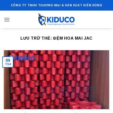
Bỏ
CÔNG TY TNHH THƯƠNG MẠI & SẢN XUẤT KIÊN DŨNG
qua
nội
dung
LƯU TRỮ THẺ:
ĐỆM HOA MAI JAC
09
Th4