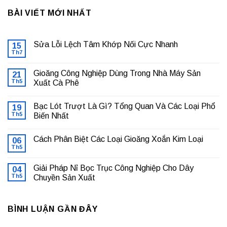
BÀI VIẾT MỚI NHẤT
Sửa Lỗi Lệch Tâm Khớp Nối Cực Nhanh
15
Th7
Không
có
bình
Gioăng Công Nghiệp Dùng Trong Nhà Máy Sản
21
luận
ở
Th5
Xuất Cà Phê
Sửa
Không
Lỗi
có
Lệch
Bạc Lót Trượt Là Gì? Tổng Quan Và Các Loại Phổ
19
bình
Tâm
luận
Khớp
Th5
Biến Nhất
ở
Nối
Gioăng
Không
Cực
Công
có
Nhanh
Cách Phân Biệt Các Loại Gioăng Xoắn Kim Loại
Nghiệp
06
bình
Dùng
luận
Th5
Không
Trong
ở
có
Nhà
Bạc
bình
Máy
Lót
Giải Pháp Nỉ Bọc Trục Công Nghiệp Cho Dây
04
luận
Sản
Trượt
ở
Th5
Chuyền Sản Xuất
Xuất
Là
Cách
Cà
Gì?
Không
Phân
Phê
Tổng
có
Biệt
Quan
bình
Các
Và
BÌNH LUẬN GẦN ĐÂY
luận
Loại
Các
ở
Gioăng
Loại
Giải
Xoắn
Phổ
Pháp