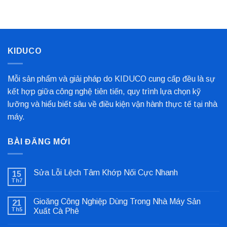
Nhất
Bọc
Trục
Công
Nghiệp
Cho
Dây
Chuyền
KIDUCO
Sản
Xuất
Mỗi sản phẩm và giải pháp do KIDUCO cung cấp đều là sự
kết hợp giữa công nghệ tiên tiến, quy trình lựa chọn kỹ
lưỡng và hiểu biết sâu về điều kiện vận hành thực tế tại nhà
máy.
BÀI ĐĂNG MỚI
Sửa Lỗi Lệch Tâm Khớp Nối Cực Nhanh
15
Th7
Không
có
bình
Gioăng Công Nghiệp Dùng Trong Nhà Máy Sản
21
luận
ở
Th5
Xuất Cà Phê
Sửa
Không
Lỗi