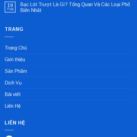
có
Lệch
Bạc Lót Trượt Là Gì? Tổng Quan Và Các Loại Phổ
19
bình
Tâm
luận
Khớp
Th5
Biến Nhất
ở
Nối
Gioăng
Không
Cực
Công
có
Nhanh
Nghiệp
bình
Dùng
TRANG
luận
Trong
ở
Nhà
Bạc
Máy
Lót
Sản
Trượt
Trang Chủ
Xuất
Là
Cà
Gì?
Phê
Tổng
Giới thiệu
Quan
Và
Các
Sản Phẩm
Loại
Phổ
Biến
Dịch Vụ
Nhất
Bài viết
Liên Hệ
LIÊN HỆ