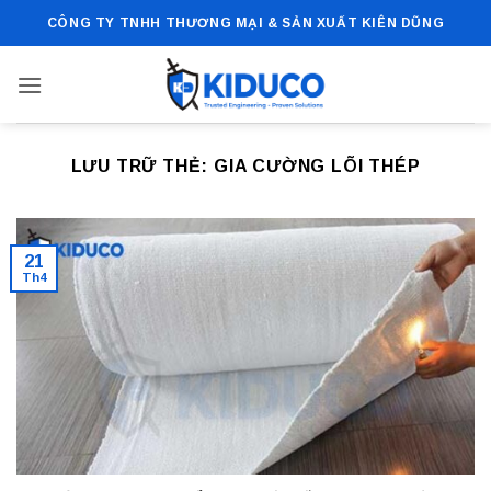
Bỏ
CÔNG TY TNHH THƯƠNG MẠI & SẢN XUẤT KIÊN DŨNG
qua
nội
dung
LƯU TRỮ THẺ:
GIA CƯỜNG LÕI THÉP
21
Th4