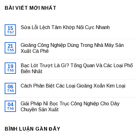
BÀI VIẾT MỚI NHẤT
Sửa Lỗi Lệch Tâm Khớp Nối Cực Nhanh
15
Th7
Không
có
bình
Gioăng Công Nghiệp Dùng Trong Nhà Máy Sản
21
luận
ở
Th5
Xuất Cà Phê
Sửa
Không
Lỗi
có
Lệch
Bạc Lót Trượt Là Gì? Tổng Quan Và Các Loại Phổ
19
bình
Tâm
luận
Khớp
Th5
Biến Nhất
ở
Nối
Gioăng
Không
Cực
Công
có
Nhanh
Cách Phân Biệt Các Loại Gioăng Xoắn Kim Loại
Nghiệp
06
bình
Dùng
luận
Th5
Không
Trong
ở
có
Nhà
Bạc
bình
Máy
Lót
Giải Pháp Nỉ Bọc Trục Công Nghiệp Cho Dây
04
luận
Sản
Trượt
ở
Th5
Chuyền Sản Xuất
Xuất
Là
Cách
Cà
Gì?
Không
Phân
Phê
Tổng
có
Biệt
Quan
bình
Các
Và
BÌNH LUẬN GẦN ĐÂY
luận
Loại
Các
ở
Gioăng
Loại
Giải
Xoắn
Phổ
Pháp