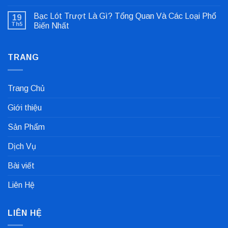
Không
Lỗi
có
Lệch
Bạc Lót Trượt Là Gì? Tổng Quan Và Các Loại Phổ
19
bình
Tâm
luận
Khớp
Th5
Biến Nhất
ở
Nối
Gioăng
Không
Cực
Công
có
Nhanh
Nghiệp
bình
Dùng
TRANG
luận
Trong
ở
Nhà
Bạc
Máy
Lót
Sản
Trượt
Trang Chủ
Xuất
Là
Cà
Gì?
Phê
Tổng
Giới thiệu
Quan
Và
Các
Sản Phẩm
Loại
Phổ
Biến
Dịch Vụ
Nhất
Bài viết
Liên Hệ
LIÊN HỆ