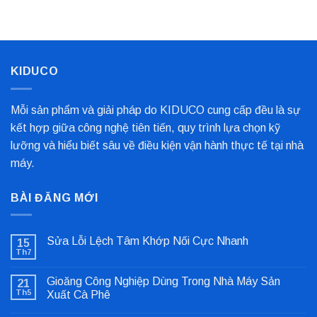
Nhất
Bọc
Trục
Công
Nghiệp
Cho
Dây
Chuyền
KIDUCO
Sản
Xuất
Mỗi sản phẩm và giải pháp do KIDUCO cung cấp đều là sự
kết hợp giữa công nghệ tiên tiến, quy trình lựa chọn kỹ
lưỡng và hiểu biết sâu về điều kiện vận hành thực tế tại nhà
máy.
BÀI ĐĂNG MỚI
Sửa Lỗi Lệch Tâm Khớp Nối Cực Nhanh
15
Th7
Không
có
bình
Gioăng Công Nghiệp Dùng Trong Nhà Máy Sản
21
luận
ở
Th5
Xuất Cà Phê
Sửa
Không
Lỗi