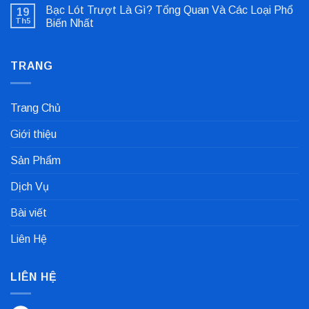
có
Lệch
Bạc Lót Trượt Là Gì? Tổng Quan Và Các Loại Phổ
19
bình
Tâm
luận
Khớp
Th5
Biến Nhất
ở
Nối
Gioăng
Không
Cực
Công
có
Nhanh
Nghiệp
bình
Dùng
TRANG
luận
Trong
ở
Nhà
Bạc
Máy
Lót
Sản
Trượt
Trang Chủ
Xuất
Là
Cà
Gì?
Phê
Tổng
Giới thiệu
Quan
Và
Các
Sản Phẩm
Loại
Phổ
Biến
Dịch Vụ
Nhất
Bài viết
Liên Hệ
LIÊN HỆ