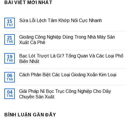
BÀI VIẾT MỚI NHẤT
Sửa Lỗi Lệch Tâm Khớp Nối Cực Nhanh
15
Th7
Không
có
bình
Gioăng Công Nghiệp Dùng Trong Nhà Máy Sản
21
luận
ở
Th5
Xuất Cà Phê
Sửa
Không
Lỗi
có
Lệch
Bạc Lót Trượt Là Gì? Tổng Quan Và Các Loại Phổ
19
bình
Tâm
luận
Khớp
Th5
Biến Nhất
ở
Nối
Gioăng
Không
Cực
Công
có
Nhanh
Cách Phân Biệt Các Loại Gioăng Xoắn Kim Loại
Nghiệp
06
bình
Dùng
luận
Th5
Không
Trong
ở
có
Nhà
Bạc
bình
Máy
Lót
Giải Pháp Nỉ Bọc Trục Công Nghiệp Cho Dây
04
luận
Sản
Trượt
ở
Th5
Chuyền Sản Xuất
Xuất
Là
Cách
Cà
Gì?
Không
Phân
Phê
Tổng
có
Biệt
Quan
bình
Các
Và
BÌNH LUẬN GẦN ĐÂY
luận
Loại
Các
ở
Gioăng
Loại
Giải
Xoắn
Phổ
Pháp
Kim
Biến
Nỉ
Loại