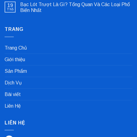
có
Lệch
Bạc Lót Trượt Là Gì? Tổng Quan Và Các Loại Phổ
19
bình
Tâm
luận
Khớp
Th5
Biến Nhất
ở
Nối
Gioăng
Không
Cực
Công
có
Nhanh
Nghiệp
bình
Dùng
TRANG
luận
Trong
ở
Nhà
Bạc
Máy
Lót
Sản
Trượt
Trang Chủ
Xuất
Là
Cà
Gì?
Phê
Tổng
Giới thiệu
Quan
Và
Các
Sản Phẩm
Loại
Phổ
Biến
Dịch Vụ
Nhất
Bài viết
Liên Hệ
LIÊN HỆ