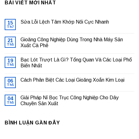
BÀI VIẾT MỚI NHẤT
Sửa Lỗi Lệch Tâm Khớp Nối Cực Nhanh
15
Th7
Không
có
bình
Gioăng Công Nghiệp Dùng Trong Nhà Máy Sản
21
luận
ở
Th5
Xuất Cà Phê
Sửa
Không
Lỗi
có
Lệch
Bạc Lót Trượt Là Gì? Tổng Quan Và Các Loại Phổ
19
bình
Tâm
luận
Khớp
Th5
Biến Nhất
ở
Nối
Gioăng
Không
Cực
Công
có
Nhanh
Cách Phân Biệt Các Loại Gioăng Xoắn Kim Loại
Nghiệp
06
bình
Dùng
luận
Th5
Không
Trong
ở
có
Nhà
Bạc
bình
Máy
Lót
Giải Pháp Nỉ Bọc Trục Công Nghiệp Cho Dây
04
luận
Sản
Trượt
ở
Th5
Chuyền Sản Xuất
Xuất
Là
Cách
Cà
Gì?
Không
Phân
Phê
Tổng
có
Biệt
Quan
bình
Các
Và
BÌNH LUẬN GẦN ĐÂY
luận
Loại
Các
ở
Gioăng
Loại
Giải
Xoắn
Phổ
Pháp
Kim
Biến
Nỉ
Loại