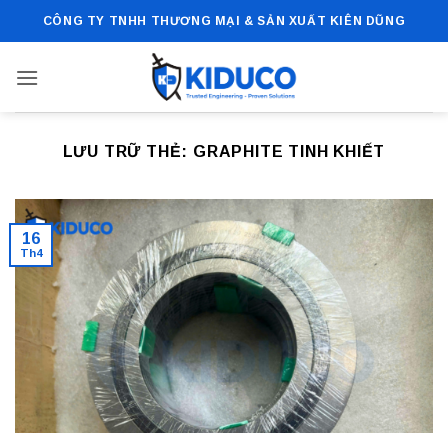
Bỏ
CÔNG TY TNHH THƯƠNG MẠI & SẢN XUẤT KIÊN DŨNG
qua
nội
dung
LƯU TRỮ THẺ:
GRAPHITE TINH KHIẾT
16
Th4