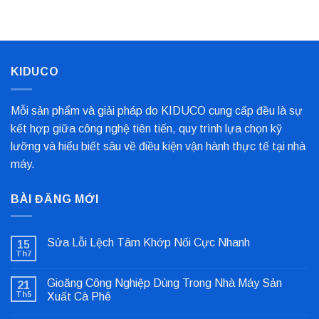
Nhất
Bọc
Trục
Công
Nghiệp
Cho
Dây
Chuyền
KIDUCO
Sản
Xuất
Mỗi sản phẩm và giải pháp do KIDUCO cung cấp đều là sự
kết hợp giữa công nghệ tiên tiến, quy trình lựa chọn kỹ
lưỡng và hiểu biết sâu về điều kiện vận hành thực tế tại nhà
máy.
BÀI ĐĂNG MỚI
Sửa Lỗi Lệch Tâm Khớp Nối Cực Nhanh
15
Th7
Không
có
bình
Gioăng Công Nghiệp Dùng Trong Nhà Máy Sản
21
luận
ở
Th5
Xuất Cà Phê
Sửa
Không
Lỗi