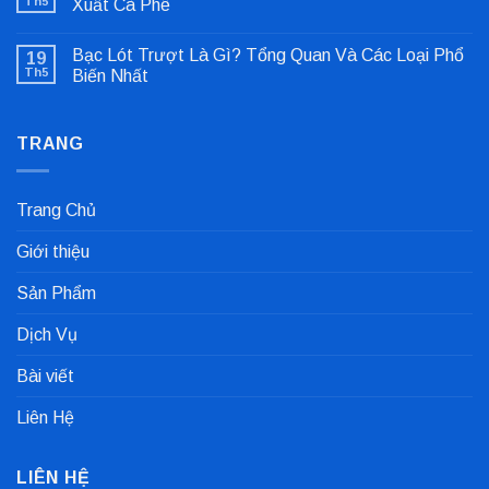
ở
Th5
Xuất Cà Phê
Sửa
Không
Lỗi
có
Lệch
Bạc Lót Trượt Là Gì? Tổng Quan Và Các Loại Phổ
19
bình
Tâm
luận
Khớp
Th5
Biến Nhất
ở
Nối
Gioăng
Không
Cực
Công
có
Nhanh
Nghiệp
bình
Dùng
TRANG
luận
Trong
ở
Nhà
Bạc
Máy
Lót
Sản
Trượt
Trang Chủ
Xuất
Là
Cà
Gì?
Phê
Tổng
Giới thiệu
Quan
Và
Các
Sản Phẩm
Loại
Phổ
Biến
Dịch Vụ
Nhất
Bài viết
Liên Hệ
LIÊN HỆ