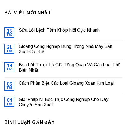
BÀI VIẾT MỚI NHẤT
Sửa Lỗi Lệch Tâm Khớp Nối Cực Nhanh
15
Th7
Không
có
bình
Gioăng Công Nghiệp Dùng Trong Nhà Máy Sản
21
luận
ở
Th5
Xuất Cà Phê
Sửa
Không
Lỗi
có
Lệch
Bạc Lót Trượt Là Gì? Tổng Quan Và Các Loại Phổ
19
bình
Tâm
luận
Khớp
Th5
Biến Nhất
ở
Nối
Gioăng
Không
Cực
Công
có
Nhanh
Cách Phân Biệt Các Loại Gioăng Xoắn Kim Loại
Nghiệp
06
bình
Dùng
luận
Th5
Không
Trong
ở
có
Nhà
Bạc
bình
Máy
Lót
Giải Pháp Nỉ Bọc Trục Công Nghiệp Cho Dây
04
luận
Sản
Trượt
ở
Th5
Chuyền Sản Xuất
Xuất
Là
Cách
Cà
Gì?
Không
Phân
Phê
Tổng
có
Biệt
Quan
bình
Các
Và
BÌNH LUẬN GẦN ĐÂY
luận
Loại
Các
ở
Gioăng