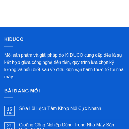
Loại
Giải
Xoắn
Phổ
Pháp
Kim
Biến
Nỉ
Loại
Nhất
Bọc
Trục
Công
Nghiệp
Cho
Dây
Chuyền
KIDUCO
Sản
Xuất
Mỗi sản phẩm và giải pháp do KIDUCO cung cấp đều là sự
kết hợp giữa công nghệ tiên tiến, quy trình lựa chọn kỹ
lưỡng và hiểu biết sâu về điều kiện vận hành thực tế tại nhà
máy.
BÀI ĐĂNG MỚI
Sửa Lỗi Lệch Tâm Khớp Nối Cực Nhanh
15
Th7
Không
có
bình
Gioăng Công Nghiệp Dùng Trong Nhà Máy Sản
21
luận