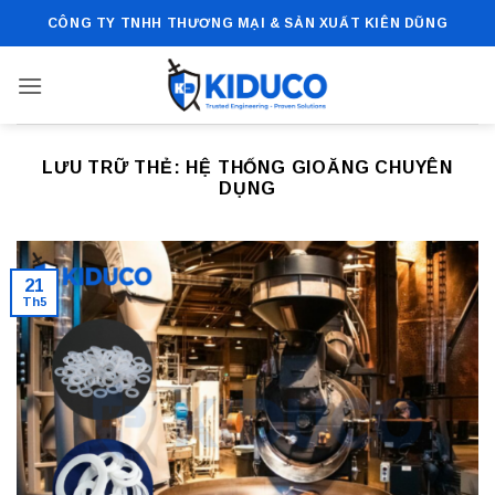
Bỏ
CÔNG TY TNHH THƯƠNG MẠI & SẢN XUẤT KIÊN DŨNG
qua
nội
dung
LƯU TRỮ THẺ:
HỆ THỐNG GIOĂNG CHUYÊN
DỤNG
21
Th5