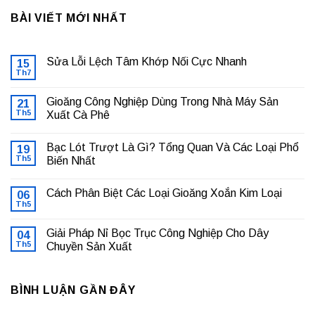
BÀI VIẾT MỚI NHẤT
Sửa Lỗi Lệch Tâm Khớp Nối Cực Nhanh
15
Th7
Không
có
bình
Gioăng Công Nghiệp Dùng Trong Nhà Máy Sản
21
luận
ở
Th5
Xuất Cà Phê
Sửa
Không
Lỗi
có
Lệch
Bạc Lót Trượt Là Gì? Tổng Quan Và Các Loại Phổ
19
bình
Tâm
luận
Khớp
Th5
Biến Nhất
ở
Nối
Gioăng
Không
Cực
Công
có
Nhanh
Cách Phân Biệt Các Loại Gioăng Xoắn Kim Loại
Nghiệp
06
bình
Dùng
luận
Th5
Không
Trong
ở
có
Nhà
Bạc
bình
Máy
Lót
Giải Pháp Nỉ Bọc Trục Công Nghiệp Cho Dây
04
luận
Sản
Trượt
ở
Th5
Chuyền Sản Xuất
Xuất
Là
Cách
Cà
Gì?
Không
Phân
Phê
Tổng
có
Biệt
Quan
bình
Các
Và
BÌNH LUẬN GẦN ĐÂY
luận
Loại
Các
ở
Gioăng
Loại
Giải
Xoắn
Phổ
Pháp