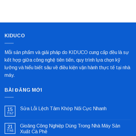
Kim
Biến
Nỉ
Loại
Nhất
Bọc
Trục
Công
Nghiệp
Cho
Dây
Chuyền
KIDUCO
Sản
Xuất
Mỗi sản phẩm và giải pháp do KIDUCO cung cấp đều là sự
kết hợp giữa công nghệ tiên tiến, quy trình lựa chọn kỹ
lưỡng và hiểu biết sâu về điều kiện vận hành thực tế tại nhà
máy.
BÀI ĐĂNG MỚI
Sửa Lỗi Lệch Tâm Khớp Nối Cực Nhanh
15
Th7
Không
có
bình
Gioăng Công Nghiệp Dùng Trong Nhà Máy Sản
21
luận
ở
Th5
Xuất Cà Phê
Sửa