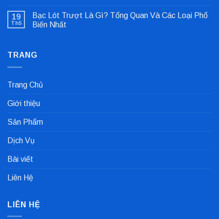
Không
Lỗi
có
Lệch
Bạc Lót Trượt Là Gì? Tổng Quan Và Các Loại Phổ
19
bình
Tâm
luận
Khớp
Th5
Biến Nhất
ở
Nối
Gioăng
Không
Cực
Công
có
Nhanh
Nghiệp
bình
Dùng
TRANG
luận
Trong
ở
Nhà
Bạc
Máy
Lót
Sản
Trượt
Trang Chủ
Xuất
Là
Cà
Gì?
Phê
Tổng
Giới thiệu
Quan
Và
Các
Sản Phẩm
Loại
Phổ
Biến
Dịch Vụ
Nhất
Bài viết
Liên Hệ
LIÊN HỆ