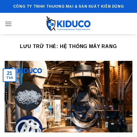
Bỏ
CÔNG TY TNHH THƯƠNG MẠI & SẢN XUẤT KIÊN DŨNG
qua
nội
dung
LƯU TRỮ THẺ:
HỆ THỐNG MÁY RANG
21
Th5