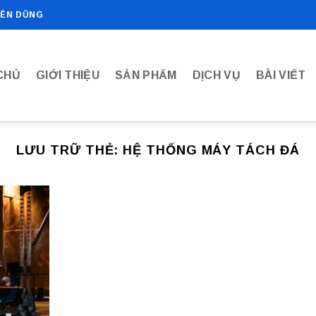
IÊN DŨNG
CHỦ
GIỚI THIỆU
SẢN PHẨM
DỊCH VỤ
BÀI VIẾT
LƯU TRỮ THẺ:
HỆ THỐNG MÁY TÁCH ĐÁ