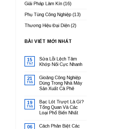
Giải Pháp Làm Kín
(16)
Phụ Tùng Công Nghiệp
(13)
Thương Hiệu Đại Diện
(2)
BÀI VIẾT MỚI NHẤT
Sửa Lỗi Lệch Tâm
15
Th7
Khớp Nối Cực Nhanh
Không
có
Gioăng Công Nghiệp
21
bình
luận
Th5
Dùng Trong Nhà Máy
ở
Sản Xuất Cà Phê
Sửa
Lỗi
Không
Lệch
có
Tâm
Bạc Lót Trượt Là Gì?
19
bình
Khớp
luận
Th5
Tổng Quan Và Các
Nối
ở
Cực
Loại Phổ Biến Nhất
Gioăng
Nhanh
Công
Không
Nghiệp
có
Dùng
Cách Phân Biệt Các
06
bình
Trong