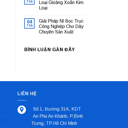
luận
Th5
Loại Gioăng Xoắn Kim
Nhà
ở
Máy
Loại
Bạc
Sản
Lót
Xuất
Không
Trượt
Cà
có
Là
Giải Pháp Nỉ Bọc Trục
04
Phê
bình
Gì?
luận
Th5
Công Nghiệp Cho Dây
Tổng
ở
Quan
Chuyền Sản Xuất
Cách
Và
Phân
Các
Không
Biệt
Loại
có
Các
Phổ
bình
Loại
BÌNH LUẬN GẦN ĐÂY
Biến
luận
Gioăng
ở
Nhất
Xoắn
Giải
Kim
Pháp
Loại
Nỉ
Bọc
Trục
Công
Nghiệp
Cho
Dây
Chuyền
LIÊN HỆ
Sản
Xuất
Số 1, Đường 31A, KDT
An Phú An Khánh, P.Bình
Trưng, TP.Hồ Chí Minh