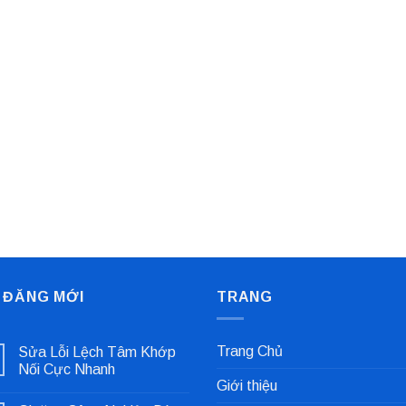
 ĐĂNG MỚI
TRANG
Trang Chủ
Sửa Lỗi Lệch Tâm Khớp
Nối Cực Nhanh
Giới thiệu
Không
có