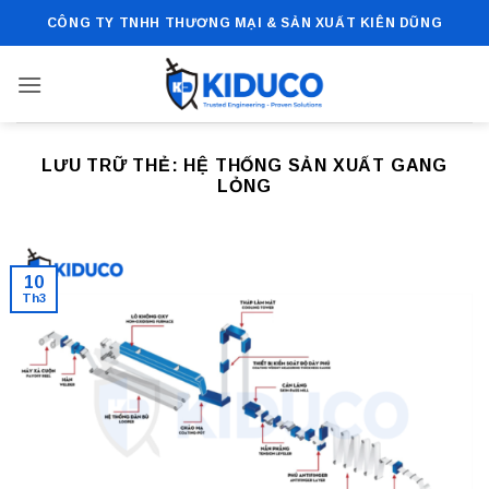
Bỏ
CÔNG TY TNHH THƯƠNG MẠI & SẢN XUẤT KIÊN DŨNG
qua
nội
dung
LƯU TRỮ THẺ:
HỆ THỐNG SẢN XUẤT GANG
LỎNG
10
Th3