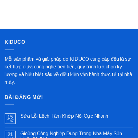
Loại
Giải
Xoắn
Phổ
Pháp
Kim
Biến
Nỉ
Loại
Nhất
Bọc
Trục
Công
Nghiệp
Cho
Dây
Chuyền
KIDUCO
Sản
Xuất
Mỗi sản phẩm và giải pháp do KIDUCO cung cấp đều là sự
kết hợp giữa công nghệ tiên tiến, quy trình lựa chọn kỹ
lưỡng và hiểu biết sâu về điều kiện vận hành thực tế tại nhà
máy.
BÀI ĐĂNG MỚI
Sửa Lỗi Lệch Tâm Khớp Nối Cực Nhanh
15
Th7
Không
có
bình
Gioăng Công Nghiệp Dùng Trong Nhà Máy Sản
21
luận