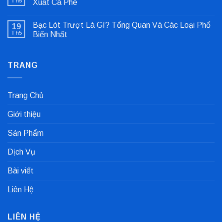
ở
Th5
Xuất Cà Phê
Sửa
Không
Lỗi
có
Lệch
Bạc Lót Trượt Là Gì? Tổng Quan Và Các Loại Phổ
19
bình
Tâm
luận
Khớp
Th5
Biến Nhất
ở
Nối
Gioăng
Không
Cực
Công
có
Nhanh
Nghiệp
bình
Dùng
TRANG
luận
Trong
ở
Nhà
Bạc
Máy
Lót
Sản
Trượt
Trang Chủ
Xuất
Là
Cà
Gì?
Phê
Tổng
Giới thiệu
Quan
Và
Các
Sản Phẩm
Loại
Phổ
Biến
Dịch Vụ
Nhất
Bài viết
Liên Hệ
LIÊN HỆ