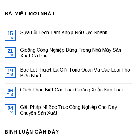
BÀI VIẾT MỚI NHẤT
Sửa Lỗi Lệch Tâm Khớp Nối Cực Nhanh
15
Th7
Không
có
bình
Gioăng Công Nghiệp Dùng Trong Nhà Máy Sản
21
luận
ở
Th5
Xuất Cà Phê
Sửa
Không
Lỗi
có
Lệch
Bạc Lót Trượt Là Gì? Tổng Quan Và Các Loại Phổ
19
bình
Tâm
luận
Khớp
Th5
Biến Nhất
ở
Nối
Gioăng
Không
Cực
Công
có
Nhanh
Cách Phân Biệt Các Loại Gioăng Xoắn Kim Loại
Nghiệp
06
bình
Dùng
luận
Th5
Không
Trong
ở
có
Nhà
Bạc
bình
Máy
Lót
Giải Pháp Nỉ Bọc Trục Công Nghiệp Cho Dây
04
luận
Sản
Trượt
ở
Th5
Chuyền Sản Xuất
Xuất
Là
Cách
Cà
Gì?
Không
Phân
Phê
Tổng
có
Biệt
Quan
bình
Các
Và
BÌNH LUẬN GẦN ĐÂY
luận
Loại
Các
ở
Gioăng