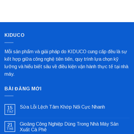
Kim
Biến
Nỉ
Loại
Nhất
Bọc
Trục
Công
Nghiệp
Cho
Dây
Chuyền
KIDUCO
Sản
Xuất
Mỗi sản phẩm và giải pháp do KIDUCO cung cấp đều là sự
kết hợp giữa công nghệ tiên tiến, quy trình lựa chọn kỹ
lưỡng và hiểu biết sâu về điều kiện vận hành thực tế tại nhà
máy.
BÀI ĐĂNG MỚI
Sửa Lỗi Lệch Tâm Khớp Nối Cực Nhanh
15
Th7
Không
có
bình
Gioăng Công Nghiệp Dùng Trong Nhà Máy Sản
21
luận
ở
Th5
Xuất Cà Phê
Sửa