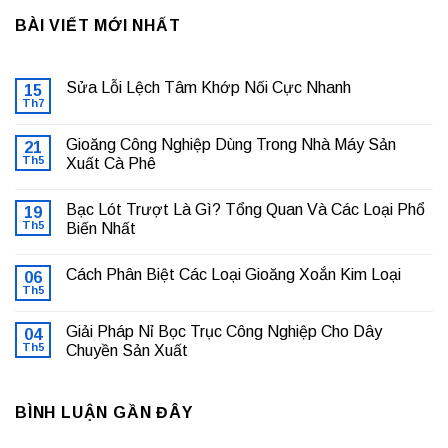
BÀI VIẾT MỚI NHẤT
Sửa Lỗi Lệch Tâm Khớp Nối Cực Nhanh
15
Th7
Không
có
bình
Gioăng Công Nghiệp Dùng Trong Nhà Máy Sản
21
luận
ở
Th5
Xuất Cà Phê
Sửa
Không
Lỗi
có
Lệch
Bạc Lót Trượt Là Gì? Tổng Quan Và Các Loại Phổ
19
bình
Tâm
luận
Khớp
Th5
Biến Nhất
ở
Nối
Gioăng
Không
Cực
Công
có
Nhanh
Cách Phân Biệt Các Loại Gioăng Xoắn Kim Loại
Nghiệp
06
bình
Dùng
luận
Th5
Không
Trong
ở
có
Nhà
Bạc
bình
Máy
Lót
Giải Pháp Nỉ Bọc Trục Công Nghiệp Cho Dây
04
luận
Sản
Trượt
ở
Th5
Chuyền Sản Xuất
Xuất
Là
Cách
Cà
Gì?
Không
Phân
Phê
Tổng
có
Biệt
Quan
bình
Các
Và
BÌNH LUẬN GẦN ĐÂY
luận
Loại
Các
ở
Gioăng
Loại
Giải
Xoắn
Phổ
Pháp