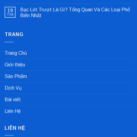
Không
Lỗi
có
Lệch
Bạc Lót Trượt Là Gì? Tổng Quan Và Các Loại Phổ
19
bình
Tâm
luận
Khớp
Th5
Biến Nhất
ở
Nối
Gioăng
Không
Cực
Công
có
Nhanh
Nghiệp
bình
Dùng
TRANG
luận
Trong
ở
Nhà
Bạc
Máy
Lót
Sản
Trượt
Trang Chủ
Xuất
Là
Cà
Gì?
Phê
Tổng
Giới thiệu
Quan
Và
Các
Sản Phẩm
Loại
Phổ
Biến
Dịch Vụ
Nhất
Bài viết
Liên Hệ
LIÊN HỆ