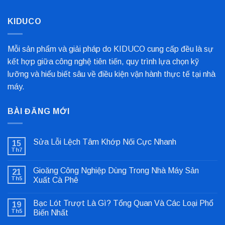
Cho
Dây
Chuyền
KIDUCO
Sản
Xuất
Mỗi sản phẩm và giải pháp do KIDUCO cung cấp đều là sự
kết hợp giữa công nghệ tiên tiến, quy trình lựa chọn kỹ
lưỡng và hiểu biết sâu về điều kiện vận hành thực tế tại nhà
máy.
BÀI ĐĂNG MỚI
Sửa Lỗi Lệch Tâm Khớp Nối Cực Nhanh
15
Th7
Không
có
bình
Gioăng Công Nghiệp Dùng Trong Nhà Máy Sản
21
luận
ở
Th5
Xuất Cà Phê
Sửa
Không
Lỗi
có
Lệch
Bạc Lót Trượt Là Gì? Tổng Quan Và Các Loại Phổ
19
bình
Tâm
luận
Khớp
Th5
Biến Nhất
ở
Nối
Gioăng
Không
Cực