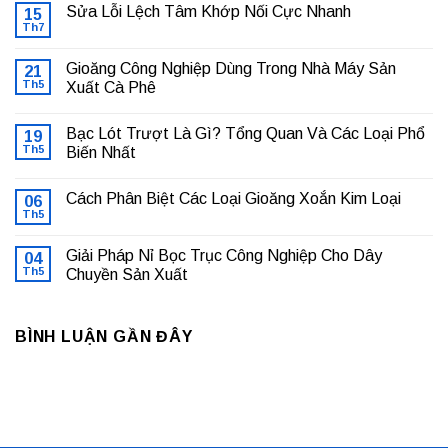
Sửa Lỗi Lệch Tâm Khớp Nối Cực Nhanh
15
Th7
Không
có
bình
Gioăng Công Nghiệp Dùng Trong Nhà Máy Sản
21
luận
ở
Th5
Xuất Cà Phê
Sửa
Không
Lỗi
có
Lệch
Bạc Lót Trượt Là Gì? Tổng Quan Và Các Loại Phổ
19
bình
Tâm
luận
Khớp
Th5
Biến Nhất
ở
Nối
Gioăng
Không
Cực
Công
có
Nhanh
Cách Phân Biệt Các Loại Gioăng Xoắn Kim Loại
Nghiệp
06
bình
Dùng
luận
Th5
Không
Trong
ở
có
Nhà
Bạc
bình
Máy
Lót
Giải Pháp Nỉ Bọc Trục Công Nghiệp Cho Dây
04
luận
Sản
Trượt
ở
Th5
Chuyền Sản Xuất
Xuất
Là
Cách
Cà
Gì?
Không
Phân
Phê
Tổng
có
Biệt
Quan
bình
Các
Và
BÌNH LUẬN GẦN ĐÂY
luận
Loại
Các
ở
Gioăng
Loại
Giải
Xoắn
Phổ
Pháp
Kim
Biến
Nỉ
Loại
Nhất
Bọc
Trục
Công
Nghiệp