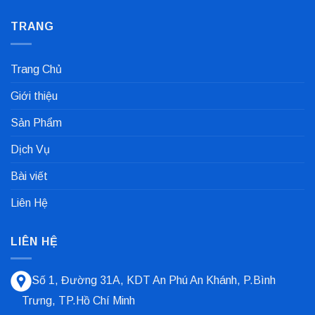
Công
có
Nhanh
Nghiệp
bình
Dùng
TRANG
luận
Trong
ở
Nhà
Bạc
Máy
Lót
Sản
Trượt
Trang Chủ
Xuất
Là
Cà
Gì?
Phê
Tổng
Giới thiệu
Quan
Và
Các
Sản Phẩm
Loại
Phổ
Biến
Dịch Vụ
Nhất
Bài viết
Liên Hệ
LIÊN HỆ
Số 1, Đường 31A, KDT An Phú An Khánh, P.Bình
Trưng, TP.Hồ Chí Minh