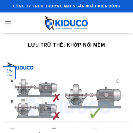
Bỏ
CÔNG TY TNHH THƯƠNG MẠI & SẢN XUẤT KIÊN DŨNG
qua
nội
dung
LƯU TRỮ THẺ:
KHỚP NỐI MỀM
15
Th7