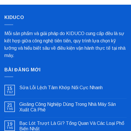
Nghiệp
Cho
Dây
Chuyền
KIDUCO
Sản
Xuất
Mỗi sản phẩm và giải pháp do KIDUCO cung cấp đều là sự
kết hợp giữa công nghệ tiên tiến, quy trình lựa chọn kỹ
lưỡng và hiểu biết sâu về điều kiện vận hành thực tế tại nhà
máy.
BÀI ĐĂNG MỚI
Sửa Lỗi Lệch Tâm Khớp Nối Cực Nhanh
15
Th7
Không
có
bình
Gioăng Công Nghiệp Dùng Trong Nhà Máy Sản
21
luận
ở
Th5
Xuất Cà Phê
Sửa
Không
Lỗi
có
Lệch
Bạc Lót Trượt Là Gì? Tổng Quan Và Các Loại Phổ
19
bình
Tâm
luận
Khớp
Th5
Biến Nhất
ở