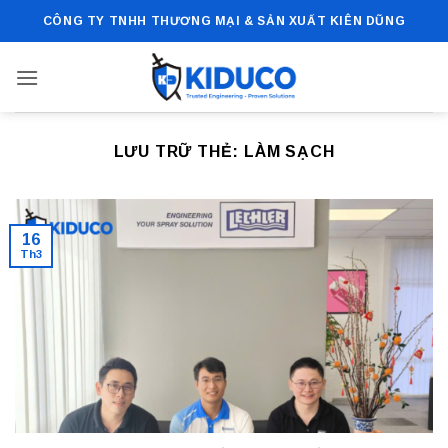
Bỏ
CÔNG TY TNHH THƯƠNG MẠI & SẢN XUẤT KIÊN DŨNG
qua
nội
dung
LƯU TRỮ THẺ:
LÀM SẠCH
16
Th3