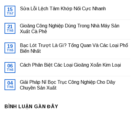
Sửa Lỗi Lệch Tâm Khớp Nối Cực Nhanh
15
Th7
Không
có
bình
Gioăng Công Nghiệp Dùng Trong Nhà Máy Sản
21
luận
ở
Th5
Xuất Cà Phê
Sửa
Không
Lỗi
có
Lệch
Bạc Lót Trượt Là Gì? Tổng Quan Và Các Loại Phổ
19
bình
Tâm
luận
Khớp
Th5
Biến Nhất
ở
Nối
Gioăng
Không
Cực
Công
có
Nhanh
Cách Phân Biệt Các Loại Gioăng Xoắn Kim Loại
Nghiệp
06
bình
Dùng
luận
Th5
Không
Trong
ở
có
Nhà
Bạc
bình
Máy
Lót
Giải Pháp Nỉ Bọc Trục Công Nghiệp Cho Dây
04
luận
Sản
Trượt
ở
Th5
Chuyền Sản Xuất
Xuất
Là
Cách
Cà
Gì?
Không
Phân
Phê
Tổng
có
Biệt
Quan
bình
Các
Và
BÌNH LUẬN GẦN ĐÂY
luận
Loại
Các
ở
Gioăng
Loại
Giải
Xoắn
Phổ
Pháp
Kim
Biến
Nỉ
Loại
Nhất
Bọc
Trục
Công