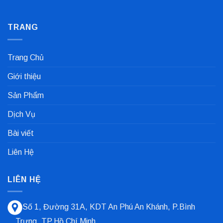
Nối
Gioăng
Không
Cực
Công
có
Nhanh
Nghiệp
bình
Dùng
TRANG
luận
Trong
ở
Nhà
Bạc
Máy
Lót
Sản
Trượt
Trang Chủ
Xuất
Là
Cà
Gì?
Phê
Tổng
Giới thiệu
Quan
Và
Các
Sản Phẩm
Loại
Phổ
Biến
Dịch Vụ
Nhất
Bài viết
Liên Hệ
LIÊN HỆ
Số 1, Đường 31A, KDT An Phú An Khánh, P.Bình
Trưng, TP.Hồ Chí Minh