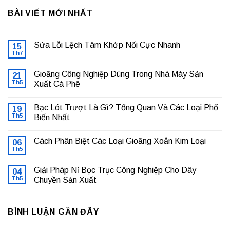
BÀI VIẾT MỚI NHẤT
Sửa Lỗi Lệch Tâm Khớp Nối Cực Nhanh
15
Th7
Không
có
bình
Gioăng Công Nghiệp Dùng Trong Nhà Máy Sản
21
luận
ở
Th5
Xuất Cà Phê
Sửa
Không
Lỗi
có
Lệch
Bạc Lót Trượt Là Gì? Tổng Quan Và Các Loại Phổ
19
bình
Tâm
luận
Khớp
Th5
Biến Nhất
ở
Nối
Gioăng
Không
Cực
Công
có
Nhanh
Cách Phân Biệt Các Loại Gioăng Xoắn Kim Loại
Nghiệp
06
bình
Dùng
luận
Th5
Không
Trong
ở
có
Nhà
Bạc
bình
Máy
Lót
Giải Pháp Nỉ Bọc Trục Công Nghiệp Cho Dây
04
luận
Sản
Trượt
ở
Th5
Chuyền Sản Xuất
Xuất
Là
Cách
Cà
Gì?
Không
Phân
Phê
Tổng
có
Biệt
Quan
bình
Các
Và
BÌNH LUẬN GẦN ĐÂY
luận
Loại
Các
ở
Gioăng
Loại
Giải
Xoắn
Phổ
Pháp