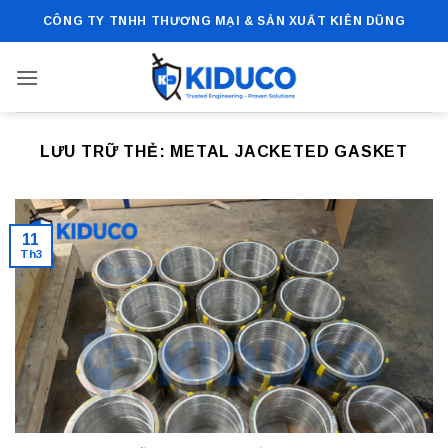
Bỏ
CÔNG TY TNHH THƯƠNG MẠI & SẢN XUẤT KIÊN DŨNG
qua
nội
dung
LƯU TRỮ THẺ:
METAL JACKETED GASKET
11
Th3