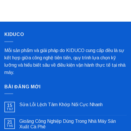
Kim
Biến
Nỉ
Loại
Nhất
Bọc
Trục
Công
Nghiệp
Cho
Dây
Chuyền
KIDUCO
Sản
Xuất
Mỗi sản phẩm và giải pháp do KIDUCO cung cấp đều là sự
kết hợp giữa công nghệ tiên tiến, quy trình lựa chọn kỹ
lưỡng và hiểu biết sâu về điều kiện vận hành thực tế tại nhà
máy.
BÀI ĐĂNG MỚI
Sửa Lỗi Lệch Tâm Khớp Nối Cực Nhanh
15
Th7
Không
có
bình
Gioăng Công Nghiệp Dùng Trong Nhà Máy Sản
21
luận
ở
Th5
Xuất Cà Phê
Sửa