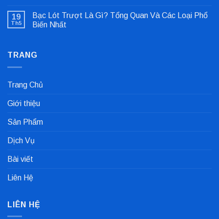
Không
Lỗi
có
Lệch
Bạc Lót Trượt Là Gì? Tổng Quan Và Các Loại Phổ
19
bình
Tâm
luận
Khớp
Th5
Biến Nhất
ở
Nối
Gioăng
Không
Cực
Công
có
Nhanh
Nghiệp
bình
Dùng
TRANG
luận
Trong
ở
Nhà
Bạc
Máy
Lót
Sản
Trượt
Trang Chủ
Xuất
Là
Cà
Gì?
Phê
Tổng
Giới thiệu
Quan
Và
Các
Sản Phẩm
Loại
Phổ
Biến
Dịch Vụ
Nhất
Bài viết
Liên Hệ
LIÊN HỆ