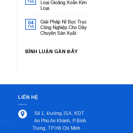
luận
Th5
Loại Gioăng Xoắn Kim
Nhà
ở
Máy
Loại
Bạc
Sản
Lót
Xuất
Không
Trượt
Cà
có
Là
Giải Pháp Nỉ Bọc Trục
04
Phê
bình
Gì?
luận
Th5
Công Nghiệp Cho Dây
Tổng
ở
Quan
Chuyền Sản Xuất
Cách
Và
Phân
Các
Không
Biệt
Loại
có
Các
Phổ
bình
Loại
BÌNH LUẬN GẦN ĐÂY
Biến
luận
Gioăng
ở
Nhất
Xoắn
Giải
Kim
Pháp
Loại
Nỉ
Bọc
Trục
Công
Nghiệp
Cho
Dây
Chuyền
LIÊN HỆ
Sản
Xuất
Số 1, Đường 31A, KDT
An Phú An Khánh, P.Bình
Trưng, TP.Hồ Chí Minh