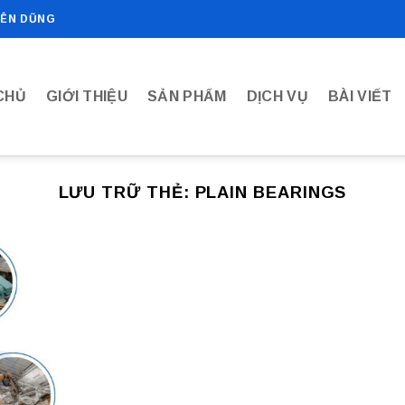
IÊN DŨNG
CHỦ
GIỚI THIỆU
SẢN PHẨM
DỊCH VỤ
BÀI VIẾT
LƯU TRỮ THẺ:
PLAIN BEARINGS