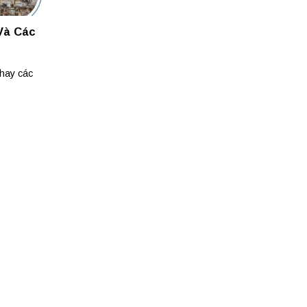
Và Các
 hay các