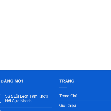
 ĐĂNG MỚI
TRANG
Trang Chủ
Sửa Lỗi Lệch Tâm Khớp
Nối Cực Nhanh
Giới thiệu
Không
có