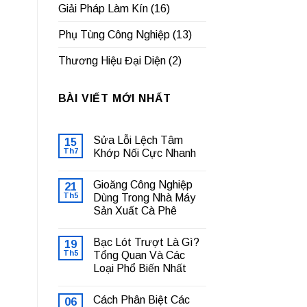
Giải Pháp Làm Kín
(16)
Phụ Tùng Công Nghiệp
(13)
Thương Hiệu Đại Diện
(2)
BÀI VIẾT MỚI NHẤT
Sửa Lỗi Lệch Tâm
15
Th7
Khớp Nối Cực Nhanh
Không
có
Gioăng Công Nghiệp
21
bình
luận
Th5
Dùng Trong Nhà Máy
ở
Sản Xuất Cà Phê
Sửa
Lỗi
Không
Lệch
có
Tâm
Bạc Lót Trượt Là Gì?
19
bình
Khớp
luận
Th5
Tổng Quan Và Các
Nối
ở
Cực
Loại Phổ Biến Nhất
Gioăng
Nhanh
Công
Không
Nghiệp
có
Dùng
Cách Phân Biệt Các
06
bình
Trong