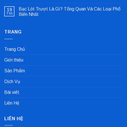
Không
Lỗi
có
Lệch
Bạc Lót Trượt Là Gì? Tổng Quan Và Các Loại Phổ
19
bình
Tâm
luận
Khớp
Th5
Biến Nhất
ở
Nối
Gioăng
Không
Cực
Công
có
Nhanh
Nghiệp
bình
Dùng
TRANG
luận
Trong
ở
Nhà
Bạc
Máy
Lót
Sản
Trượt
Trang Chủ
Xuất
Là
Cà
Gì?
Phê
Tổng
Giới thiệu
Quan
Và
Các
Sản Phẩm
Loại
Phổ
Biến
Dịch Vụ
Nhất
Bài viết
Liên Hệ
LIÊN HỆ