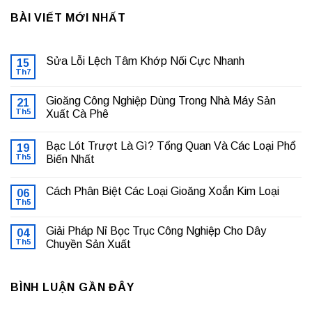
BÀI VIẾT MỚI NHẤT
Sửa Lỗi Lệch Tâm Khớp Nối Cực Nhanh
15
Th7
Không
có
bình
Gioăng Công Nghiệp Dùng Trong Nhà Máy Sản
21
luận
ở
Th5
Xuất Cà Phê
Sửa
Không
Lỗi
có
Lệch
Bạc Lót Trượt Là Gì? Tổng Quan Và Các Loại Phổ
19
bình
Tâm
luận
Khớp
Th5
Biến Nhất
ở
Nối
Gioăng
Không
Cực
Công
có
Nhanh
Cách Phân Biệt Các Loại Gioăng Xoắn Kim Loại
Nghiệp
06
bình
Dùng
luận
Th5
Không
Trong
ở
có
Nhà
Bạc
bình
Máy
Lót
Giải Pháp Nỉ Bọc Trục Công Nghiệp Cho Dây
04
luận
Sản
Trượt
ở
Th5
Chuyền Sản Xuất
Xuất
Là
Cách
Cà
Gì?
Không
Phân
Phê
Tổng
có
Biệt
Quan
bình
Các
Và
BÌNH LUẬN GẦN ĐÂY
luận
Loại
Các
ở
Gioăng
Loại
Giải
Xoắn
Phổ
Pháp