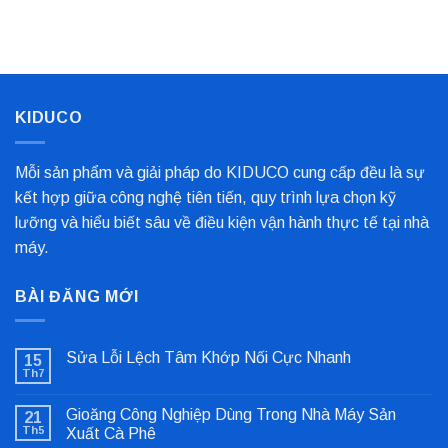
Kim
Biến
Nỉ
Loại
Nhất
Bọc
Trục
Công
Nghiệp
Cho
Dây
Chuyền
KIDUCO
Sản
Xuất
Mỗi sản phẩm và giải pháp do KIDUCO cung cấp đều là sự
kết hợp giữa công nghệ tiên tiến, quy trình lựa chọn kỹ
lưỡng và hiểu biết sâu về điều kiện vận hành thực tế tại nhà
máy.
BÀI ĐĂNG MỚI
Sửa Lỗi Lệch Tâm Khớp Nối Cực Nhanh
15
Th7
Không
có
bình
Gioăng Công Nghiệp Dùng Trong Nhà Máy Sản
21
luận
ở
Th5
Xuất Cà Phê
Sửa