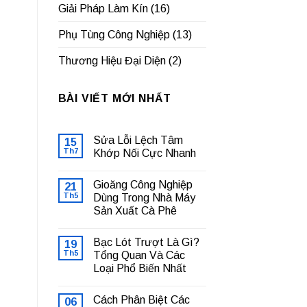
Giải Pháp Làm Kín
(16)
Phụ Tùng Công Nghiệp
(13)
Thương Hiệu Đại Diện
(2)
BÀI VIẾT MỚI NHẤT
Sửa Lỗi Lệch Tâm
15
Th7
Khớp Nối Cực Nhanh
Không
có
Gioăng Công Nghiệp
21
bình
luận
Th5
Dùng Trong Nhà Máy
ở
Sản Xuất Cà Phê
Sửa
Lỗi
Không
Lệch
có
Tâm
Bạc Lót Trượt Là Gì?
19
bình
Khớp
luận
Th5
Tổng Quan Và Các
Nối
ở
Cực
Loại Phổ Biến Nhất
Gioăng
Nhanh
Công
Không
Nghiệp
có
Dùng
Cách Phân Biệt Các
06
bình
Trong