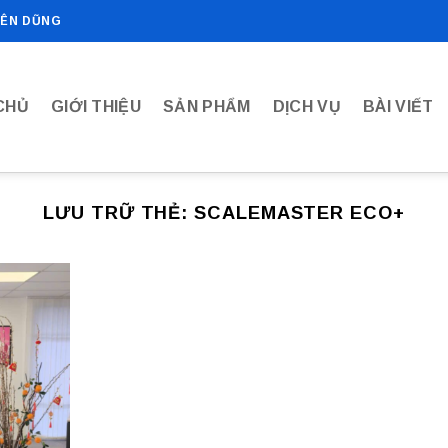
IÊN DŨNG
CHỦ
GIỚI THIỆU
SẢN PHẨM
DỊCH VỤ
BÀI VIẾT
LƯU TRỮ THẺ:
SCALEMASTER ECO+