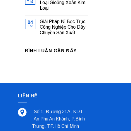
luận
Th5
Loại Gioăng Xoắn Kim
Nhà
ở
Máy
Loại
Bạc
Sản
Lót
Xuất
Không
Trượt
Cà
có
Là
Giải Pháp Nỉ Bọc Trục
04
Phê
bình
Gì?
luận
Th5
Công Nghiệp Cho Dây
Tổng
ở
Quan
Chuyền Sản Xuất
Cách
Và
Phân
Các
Không
Biệt
Loại
có
Các
Phổ
bình
Loại
BÌNH LUẬN GẦN ĐÂY
Biến
luận
Gioăng
ở
Nhất
Xoắn
Giải
Kim
Pháp
Loại
Nỉ
Bọc
Trục
Công
Nghiệp
Cho
Dây
Chuyền
LIÊN HỆ
Sản
Xuất
Số 1, Đường 31A, KDT
An Phú An Khánh, P.Bình
Trưng, TP.Hồ Chí Minh