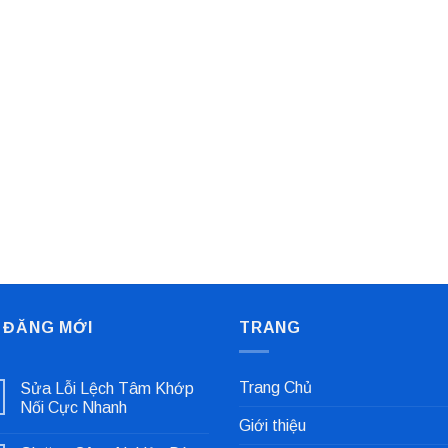
 ĐĂNG MỚI
TRANG
Trang Chủ
Sửa Lỗi Lệch Tâm Khớp
Nối Cực Nhanh
Giới thiệu
Không
có