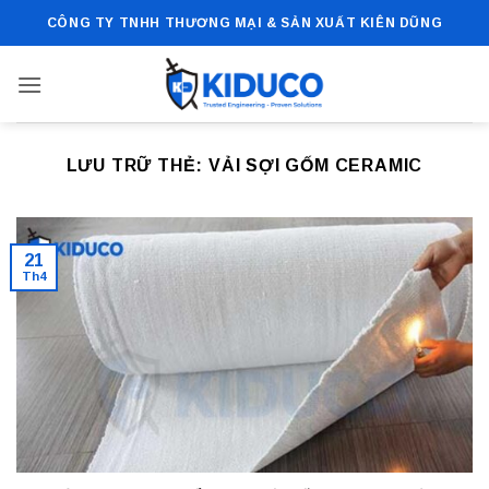
Bỏ
CÔNG TY TNHH THƯƠNG MẠI & SẢN XUẤT KIÊN DŨNG
qua
nội
dung
LƯU TRỮ THẺ:
VẢI SỢI GỐM CERAMIC
21
Th4