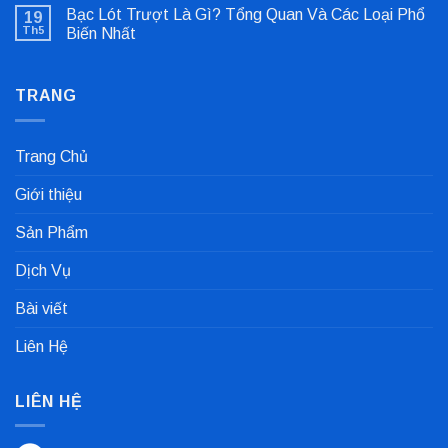
có
Lệch
Bạc Lót Trượt Là Gì? Tổng Quan Và Các Loại Phổ
19
bình
Tâm
luận
Khớp
Th5
Biến Nhất
ở
Nối
Gioăng
Không
Cực
Công
có
Nhanh
Nghiệp
bình
Dùng
TRANG
luận
Trong
ở
Nhà
Bạc
Máy
Lót
Sản
Trượt
Trang Chủ
Xuất
Là
Cà
Gì?
Phê
Tổng
Giới thiệu
Quan
Và
Các
Sản Phẩm
Loại
Phổ
Biến
Dịch Vụ
Nhất
Bài viết
Liên Hệ
LIÊN HỆ