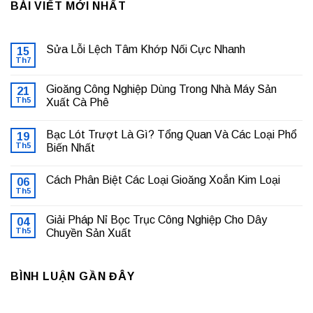
BÀI VIẾT MỚI NHẤT
Sửa Lỗi Lệch Tâm Khớp Nối Cực Nhanh
15
Th7
Không
có
bình
Gioăng Công Nghiệp Dùng Trong Nhà Máy Sản
21
luận
ở
Th5
Xuất Cà Phê
Sửa
Không
Lỗi
có
Lệch
Bạc Lót Trượt Là Gì? Tổng Quan Và Các Loại Phổ
19
bình
Tâm
luận
Khớp
Th5
Biến Nhất
ở
Nối
Gioăng
Không
Cực
Công
có
Nhanh
Cách Phân Biệt Các Loại Gioăng Xoắn Kim Loại
Nghiệp
06
bình
Dùng
luận
Th5
Không
Trong
ở
có
Nhà
Bạc
bình
Máy
Lót
Giải Pháp Nỉ Bọc Trục Công Nghiệp Cho Dây
04
luận
Sản
Trượt
ở
Th5
Chuyền Sản Xuất
Xuất
Là
Cách
Cà
Gì?
Không
Phân
Phê
Tổng
có
Biệt
Quan
bình
Các
Và
BÌNH LUẬN GẦN ĐÂY
luận
Loại
Các
ở
Gioăng
Loại
Giải
Xoắn
Phổ
Pháp
Kim
Biến
Nỉ
Loại