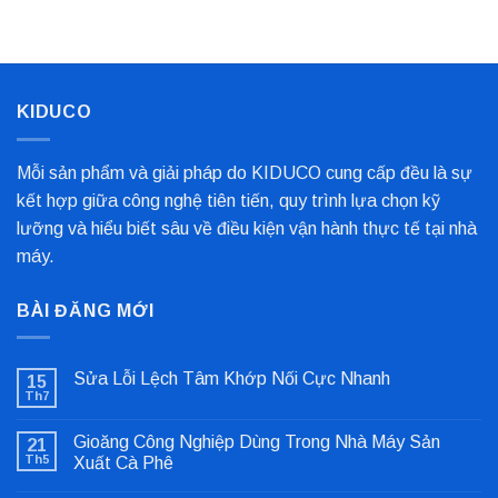
Nhất
Bọc
Trục
Công
Nghiệp
Cho
Dây
Chuyền
KIDUCO
Sản
Xuất
Mỗi sản phẩm và giải pháp do KIDUCO cung cấp đều là sự
kết hợp giữa công nghệ tiên tiến, quy trình lựa chọn kỹ
lưỡng và hiểu biết sâu về điều kiện vận hành thực tế tại nhà
máy.
BÀI ĐĂNG MỚI
Sửa Lỗi Lệch Tâm Khớp Nối Cực Nhanh
15
Th7
Không
có
bình
Gioăng Công Nghiệp Dùng Trong Nhà Máy Sản
21
luận
ở
Th5
Xuất Cà Phê
Sửa
Không
Lỗi