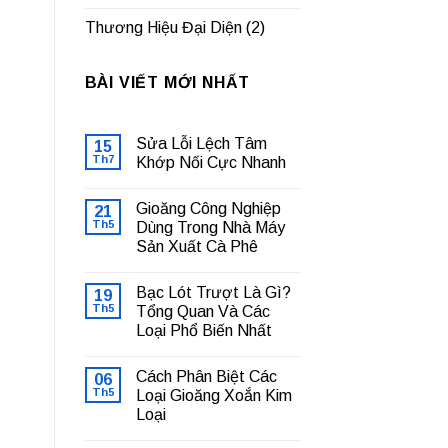
Thương Hiệu Đại Diện
(2)
BÀI VIẾT MỚI NHẤT
Sửa Lỗi Lệch Tâm
15
Th7
Khớp Nối Cực Nhanh
Không
có
Gioăng Công Nghiệp
21
bình
luận
Th5
Dùng Trong Nhà Máy
ở
Sản Xuất Cà Phê
Sửa
Lỗi
Không
Lệch
có
Tâm
Bạc Lót Trượt Là Gì?
19
bình
Khớp
luận
Th5
Tổng Quan Và Các
Nối
ở
Cực
Loại Phổ Biến Nhất
Gioăng
Nhanh
Công
Không
Nghiệp
có
Dùng
Cách Phân Biệt Các
06
bình
Trong
luận
Th5
Loại Gioăng Xoắn Kim
Nhà
ở
Máy
Loại
Bạc
Sản
Lót
Xuất
Không
Trượt