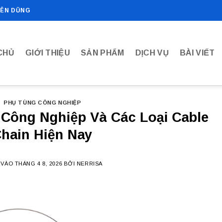
IÊN DŨNG
CHỦ
GIỚI THIỆU
SẢN PHẨM
DỊCH VỤ
BÀI VIẾT
PHỤ TÙNG CÔNG NGHIỆP
 Công Nghiệp Và Các Loại Cable
hain Hiện Nay
 VÀO
THÁNG 4 8, 2026
BỞI
NERRISA