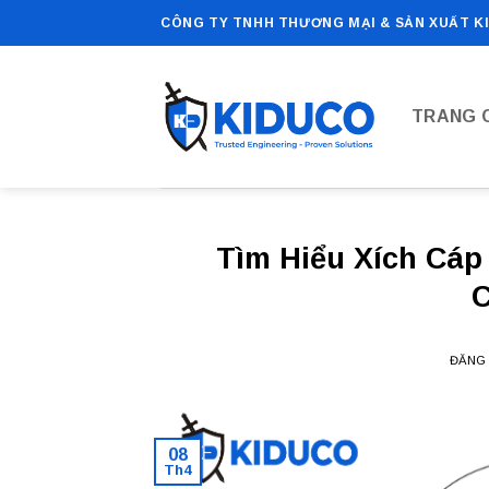
Bỏ
CÔNG TY TNHH THƯƠNG MẠI & SẢN XUẤT K
qua
nội
dung
TRANG 
Tìm Hiểu Xích Cáp
C
ĐĂNG
08
Th4