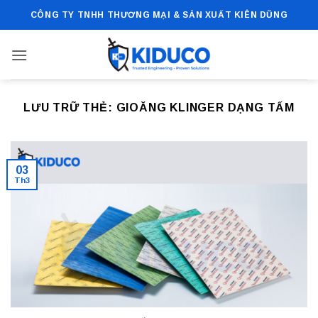
Bỏ
CÔNG TY TNHH THƯƠNG MẠI & SẢN XUẤT KIÊN DŨNG
qua
nội
dung
LƯU TRỮ THẺ:
GIOĂNG KLINGER DẠNG TẤM
03
Th3