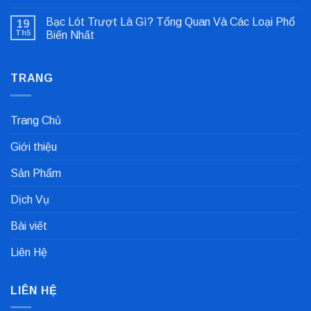
Không
Lỗi
có
Lệch
Bạc Lót Trượt Là Gì? Tổng Quan Và Các Loại Phổ
19
bình
Tâm
luận
Khớp
Th5
Biến Nhất
ở
Nối
Gioăng
Không
Cực
Công
có
Nhanh
Nghiệp
bình
Dùng
TRANG
luận
Trong
ở
Nhà
Bạc
Máy
Lót
Sản
Trượt
Trang Chủ
Xuất
Là
Cà
Gì?
Phê
Tổng
Giới thiệu
Quan
Và
Các
Sản Phẩm
Loại
Phổ
Biến
Dịch Vụ
Nhất
Bài viết
Liên Hệ
LIÊN HỆ