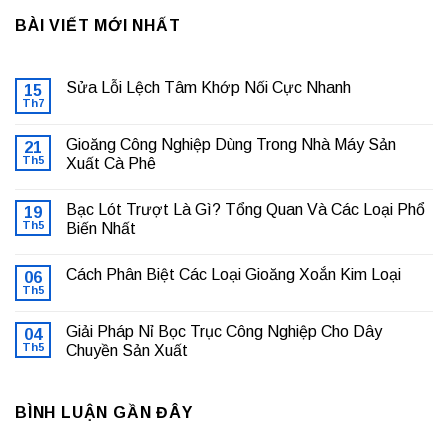
BÀI VIẾT MỚI NHẤT
Sửa Lỗi Lệch Tâm Khớp Nối Cực Nhanh
15
Th7
Không
có
bình
Gioăng Công Nghiệp Dùng Trong Nhà Máy Sản
21
luận
ở
Th5
Xuất Cà Phê
Sửa
Không
Lỗi
có
Lệch
Bạc Lót Trượt Là Gì? Tổng Quan Và Các Loại Phổ
19
bình
Tâm
luận
Khớp
Th5
Biến Nhất
ở
Nối
Gioăng
Không
Cực
Công
có
Nhanh
Cách Phân Biệt Các Loại Gioăng Xoắn Kim Loại
Nghiệp
06
bình
Dùng
luận
Th5
Không
Trong
ở
có
Nhà
Bạc
bình
Máy
Lót
Giải Pháp Nỉ Bọc Trục Công Nghiệp Cho Dây
04
luận
Sản
Trượt
ở
Th5
Chuyền Sản Xuất
Xuất
Là
Cách
Cà
Gì?
Không
Phân
Phê
Tổng
có
Biệt
Quan
bình
Các
Và
BÌNH LUẬN GẦN ĐÂY
luận
Loại
Các
ở
Gioăng
Loại
Giải
Xoắn
Phổ
Pháp