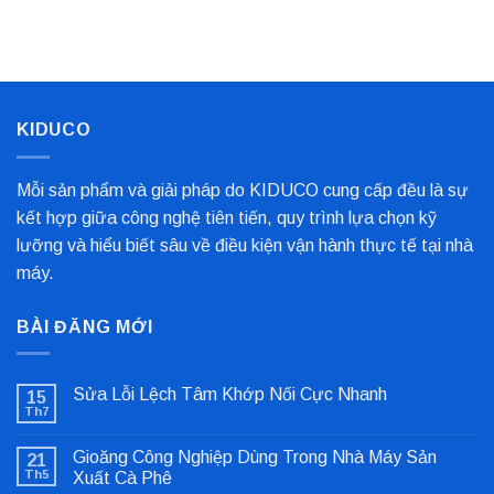
Kim
Biến
Nỉ
Loại
Nhất
Bọc
Trục
Công
Nghiệp
Cho
Dây
Chuyền
KIDUCO
Sản
Xuất
Mỗi sản phẩm và giải pháp do KIDUCO cung cấp đều là sự
kết hợp giữa công nghệ tiên tiến, quy trình lựa chọn kỹ
lưỡng và hiểu biết sâu về điều kiện vận hành thực tế tại nhà
máy.
BÀI ĐĂNG MỚI
Sửa Lỗi Lệch Tâm Khớp Nối Cực Nhanh
15
Th7
Không
có
bình
Gioăng Công Nghiệp Dùng Trong Nhà Máy Sản
21
luận
ở
Th5
Xuất Cà Phê
Sửa