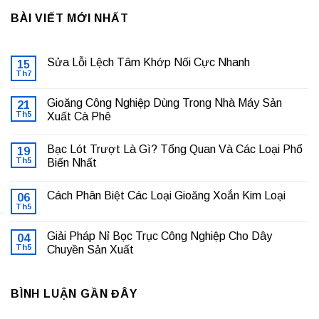
BÀI VIẾT MỚI NHẤT
Sửa Lỗi Lệch Tâm Khớp Nối Cực Nhanh
15
Th7
Không
có
bình
Gioăng Công Nghiệp Dùng Trong Nhà Máy Sản
21
luận
ở
Th5
Xuất Cà Phê
Sửa
Không
Lỗi
có
Lệch
Bạc Lót Trượt Là Gì? Tổng Quan Và Các Loại Phổ
19
bình
Tâm
luận
Khớp
Th5
Biến Nhất
ở
Nối
Gioăng
Không
Cực
Công
có
Nhanh
Cách Phân Biệt Các Loại Gioăng Xoắn Kim Loại
Nghiệp
06
bình
Dùng
luận
Th5
Không
Trong
ở
có
Nhà
Bạc
bình
Máy
Lót
Giải Pháp Nỉ Bọc Trục Công Nghiệp Cho Dây
04
luận
Sản
Trượt
ở
Th5
Chuyền Sản Xuất
Xuất
Là
Cách
Cà
Gì?
Không
Phân
Phê
Tổng
có
Biệt
Quan
bình
Các
Và
BÌNH LUẬN GẦN ĐÂY
luận
Loại
Các
ở
Gioăng
Loại
Giải
Xoắn
Phổ
Pháp