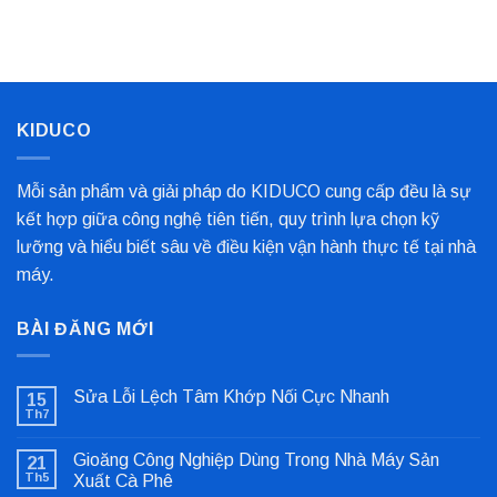
Kim
Biến
Nỉ
Loại
Nhất
Bọc
Trục
Công
Nghiệp
Cho
Dây
Chuyền
KIDUCO
Sản
Xuất
Mỗi sản phẩm và giải pháp do KIDUCO cung cấp đều là sự
kết hợp giữa công nghệ tiên tiến, quy trình lựa chọn kỹ
lưỡng và hiểu biết sâu về điều kiện vận hành thực tế tại nhà
máy.
BÀI ĐĂNG MỚI
Sửa Lỗi Lệch Tâm Khớp Nối Cực Nhanh
15
Th7
Không
có
bình
Gioăng Công Nghiệp Dùng Trong Nhà Máy Sản
21
luận
ở
Th5
Xuất Cà Phê
Sửa