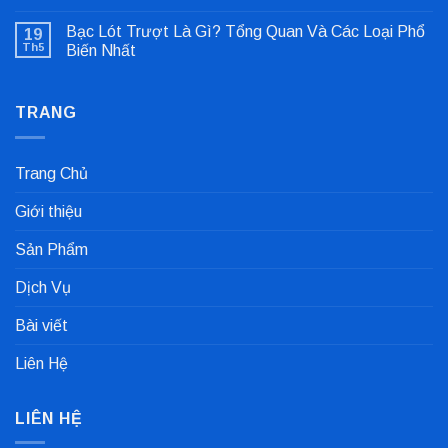
Không
Lỗi
có
Lệch
Bạc Lót Trượt Là Gì? Tổng Quan Và Các Loại Phổ
19
bình
Tâm
luận
Khớp
Th5
Biến Nhất
ở
Nối
Gioăng
Không
Cực
Công
có
Nhanh
Nghiệp
bình
Dùng
TRANG
luận
Trong
ở
Nhà
Bạc
Máy
Lót
Sản
Trượt
Trang Chủ
Xuất
Là
Cà
Gì?
Phê
Tổng
Giới thiệu
Quan
Và
Các
Sản Phẩm
Loại
Phổ
Biến
Dịch Vụ
Nhất
Bài viết
Liên Hệ
LIÊN HỆ