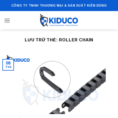
Bỏ
CÔNG TY TNHH THƯƠNG MẠI & SẢN XUẤT KIÊN DŨNG
qua
nội
dung
LƯU TRỮ THẺ:
ROLLER CHAIN
08
Th4