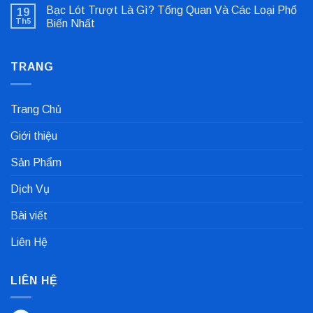
có
Lệch
Bạc Lót Trượt Là Gì? Tổng Quan Và Các Loại Phổ
19
bình
Tâm
luận
Khớp
Th5
Biến Nhất
ở
Nối
Gioăng
Không
Cực
Công
có
Nhanh
Nghiệp
bình
Dùng
TRANG
luận
Trong
ở
Nhà
Bạc
Máy
Lót
Sản
Trượt
Trang Chủ
Xuất
Là
Cà
Gì?
Phê
Tổng
Giới thiệu
Quan
Và
Các
Sản Phẩm
Loại
Phổ
Biến
Dịch Vụ
Nhất
Bài viết
Liên Hệ
LIÊN HỆ