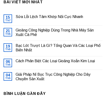
BÀI VIẾT MỚI NHẤT
Sửa Lỗi Lệch Tâm Khớp Nối Cực Nhanh
15
Th7
Không
có
bình
Gioăng Công Nghiệp Dùng Trong Nhà Máy Sản
21
luận
ở
Th5
Xuất Cà Phê
Sửa
Không
Lỗi
có
Lệch
Bạc Lót Trượt Là Gì? Tổng Quan Và Các Loại Phổ
19
bình
Tâm
luận
Khớp
Th5
Biến Nhất
ở
Nối
Gioăng
Không
Cực
Công
có
Nhanh
Cách Phân Biệt Các Loại Gioăng Xoắn Kim Loại
Nghiệp
06
bình
Dùng
luận
Th5
Không
Trong
ở
có
Nhà
Bạc
bình
Máy
Lót
Giải Pháp Nỉ Bọc Trục Công Nghiệp Cho Dây
04
luận
Sản
Trượt
ở
Th5
Chuyền Sản Xuất
Xuất
Là
Cách
Cà
Gì?
Không
Phân
Phê
Tổng
có
Biệt
Quan
bình
Các
Và
BÌNH LUẬN GẦN ĐÂY
luận
Loại
Các
ở
Gioăng
Loại
Giải
Xoắn
Phổ
Pháp
Kim
Biến
Nỉ
Loại