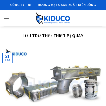
Bỏ
CÔNG TY TNHH THƯƠNG MẠI & SẢN XUẤT KIÊN DŨNG
qua
nội
dung
LƯU TRỮ THẺ:
THIẾT BỊ QUAY
21
Th4