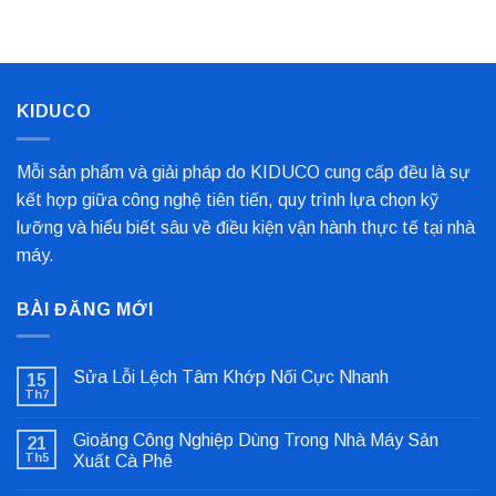
Nhất
Bọc
Trục
Công
Nghiệp
Cho
Dây
Chuyền
KIDUCO
Sản
Xuất
Mỗi sản phẩm và giải pháp do KIDUCO cung cấp đều là sự
kết hợp giữa công nghệ tiên tiến, quy trình lựa chọn kỹ
lưỡng và hiểu biết sâu về điều kiện vận hành thực tế tại nhà
máy.
BÀI ĐĂNG MỚI
Sửa Lỗi Lệch Tâm Khớp Nối Cực Nhanh
15
Th7
Không
có
bình
Gioăng Công Nghiệp Dùng Trong Nhà Máy Sản
21
luận
ở
Th5
Xuất Cà Phê
Sửa
Không
Lỗi