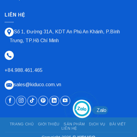
LIÊN HỆ
Số 1, Đường 31A, KDT An Phú An Khánh, P.Bình
Trưng, TP.Hồ Chí Minh
+84.988.461.465
sales@kiduco.com.vn
Zalo
TRANG CHỦ
GIỚI THIỆU
SẢN PHẨM
DỊCH VỤ
BÀI VIẾT
LIÊN HỆ