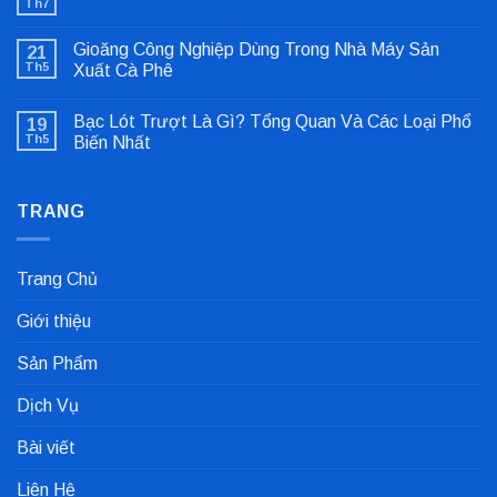
Th7
Không
có
bình
Gioăng Công Nghiệp Dùng Trong Nhà Máy Sản
21
luận
ở
Th5
Xuất Cà Phê
Sửa
Không
Lỗi
có
Lệch
Bạc Lót Trượt Là Gì? Tổng Quan Và Các Loại Phổ
19
bình
Tâm
luận
Khớp
Th5
Biến Nhất
ở
Nối
Gioăng
Không
Cực
Công
có
Nhanh
Nghiệp
bình
Dùng
TRANG
luận
Trong
ở
Nhà
Bạc
Máy
Lót
Sản
Trượt
Trang Chủ
Xuất
Là
Cà
Gì?
Phê
Tổng
Giới thiệu
Quan
Và
Các
Sản Phẩm
Loại
Phổ
Biến
Dịch Vụ
Nhất
Bài viết
Liên Hệ