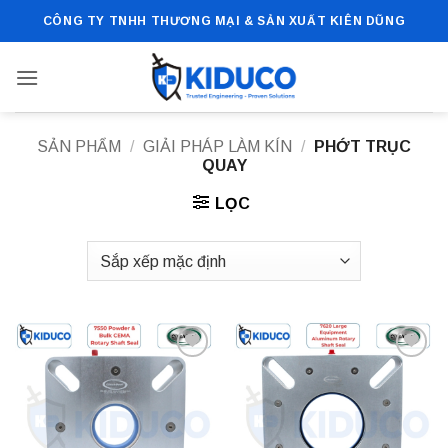
Bỏ
CÔNG TY TNHH THƯƠNG MẠI & SẢN XUẤT KIÊN DŨNG
qua
nội
dung
SẢN PHẨM
/
GIẢI PHÁP LÀM KÍN
/
PHỚT TRỤC
QUAY
LỌC
Add to
Add to
wishlist
wishlist