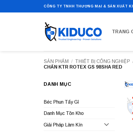
Bỏ
CÔNG TY TNHH THƯƠNG MẠI & SẢN XUẤT K
qua
nội
dung
TRANG 
SẢN PHẨM
/
THIẾT BỊ CÔNG NGHIỆP
CHẤN KTR ROTEX GS 98SHA RED
DANH MỤC
Béc Phun Tẩy Gỉ
Danh Mục Tồn Kho
Giải Pháp Làm Kín