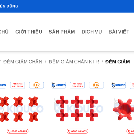
IÊN DŨNG
CHỦ
GIỚI THIỆU
SẢN PHẨM
DỊCH VỤ
BÀI VIẾT
/
ĐỆM GIẢM CHẤN
/
ĐỆM GIẢM CHẤN KTR
/
ĐỆM GIẢM
Add to
Add to
wishlist
wishlist