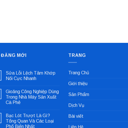
 ĐĂNG MỚI
TRANG
Trang Chủ
Sửa Lỗi Lệch Tâm Khớp
Nối Cực Nhanh
Giới thiệu
Không
có
Gioăng Công Nghiệp Dùng
bình
Sản Phẩm
luận
Trong Nhà Máy Sản Xuất
ở
Cà Phê
Sửa
Dịch Vụ
Lỗi
Không
Lệch
có
Tâm
Bạc Lót Trượt Là Gì?
Bài viết
bình
Khớp
luận
Tổng Quan Và Các Loại
Nối
ở
Cực
Phổ Biến Nhất
Liên Hệ
Gioăng