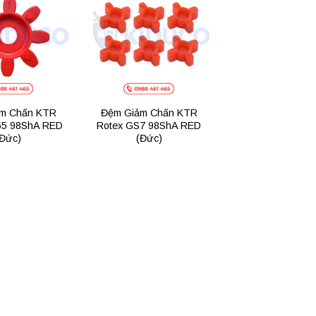
Add to
Add to
wishlist
wishlist
m Chấn KTR
Đệm Giảm Chấn KTR
65 98ShA RED
Rotex GS7 98ShA RED
Đức)
(Đức)