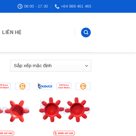
08:00 - 17:30
+84 988 461 465
LIÊN HỆ
Add to
Add to
wishlist
wishlist