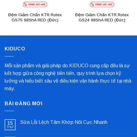
Đệm Giảm Chấn KTR Rotex
Đệm Giảm Chấn KTR Rotex
GS75 98ShA RED (Đức)
GS24 98ShA RED (Đức)
KIDUCO
Mỗi sản phẩm và giải pháp do KIDUCO cung cấp đều là sự
kết hợp giữa công nghệ tiên tiến, quy trình lựa chọn kỹ
lưỡng và hiểu biết sâu về điều kiện vận hành thực tế tại nhà
máy.
BÀI ĐĂNG MỚI
Sửa Lỗi Lệch Tâm Khớp Nối Cực Nhanh
15
Th7
Không
có
bình