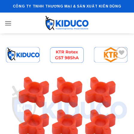
Bỏ
CÔNG TY TNHH THƯƠNG MẠI & SẢN XUẤT KIÊN DŨNG
qua
nội
dung
Add to
wishlist