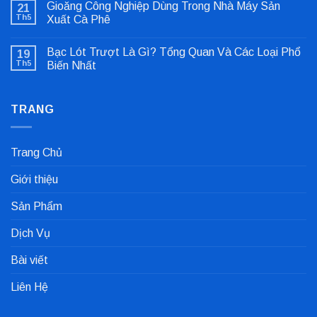
Gioăng Công Nghiệp Dùng Trong Nhà Máy Sản
21
luận
ở
Th5
Xuất Cà Phê
Sửa
Không
Lỗi
có
Lệch
Bạc Lót Trượt Là Gì? Tổng Quan Và Các Loại Phổ
19
bình
Tâm
luận
Khớp
Th5
Biến Nhất
ở
Nối
Gioăng
Không
Cực
Công
có
Nhanh
Nghiệp
bình
Dùng
TRANG
luận
Trong
ở
Nhà
Bạc
Máy
Lót
Sản
Trượt
Trang Chủ
Xuất
Là
Cà
Gì?
Phê
Tổng
Giới thiệu
Quan
Và
Các
Sản Phẩm
Loại
Phổ
Biến
Dịch Vụ
Nhất
Bài viết
Liên Hệ