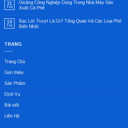
Gioăng Công Nghiệp Dùng Trong Nhà Máy Sản
21
luận
ở
Th5
Xuất Cà Phê
Sửa
Không
Lỗi
có
Lệch
Bạc Lót Trượt Là Gì? Tổng Quan Và Các Loại Phổ
19
bình
Tâm
luận
Khớp
Th5
Biến Nhất
ở
Nối
Gioăng
Không
Cực
Công
có
Nhanh
Nghiệp
bình
Dùng
TRANG
luận
Trong
ở
Nhà
Bạc
Máy
Lót
Sản
Trượt
Trang Chủ
Xuất
Là
Cà
Gì?
Phê
Tổng
Giới thiệu
Quan
Và
Các
Sản Phẩm
Loại
Phổ
Biến
Dịch Vụ
Nhất
Bài viết
Liên Hệ