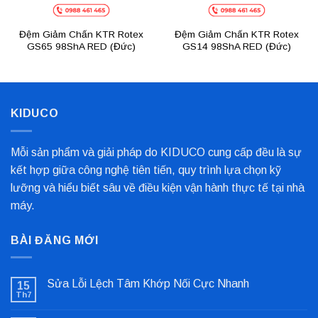
Đệm Giảm Chấn KTR Rotex
Đệm Giảm Chấn KTR Rotex
GS65 98ShA RED (Đức)
GS14 98ShA RED (Đức)
KIDUCO
Mỗi sản phẩm và giải pháp do KIDUCO cung cấp đều là sự
kết hợp giữa công nghệ tiên tiến, quy trình lựa chọn kỹ
lưỡng và hiểu biết sâu về điều kiện vận hành thực tế tại nhà
máy.
BÀI ĐĂNG MỚI
Sửa Lỗi Lệch Tâm Khớp Nối Cực Nhanh
15
Th7
Không
có
bình