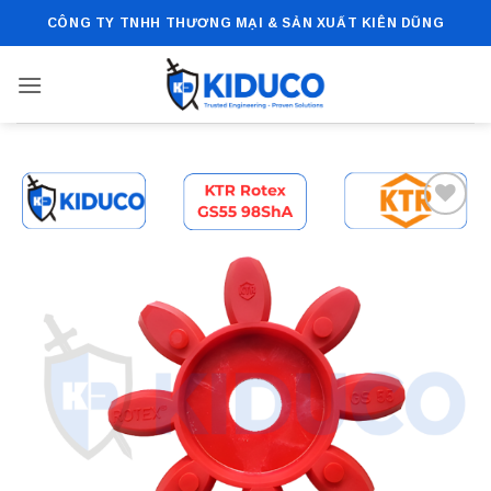
Bỏ
CÔNG TY TNHH THƯƠNG MẠI & SẢN XUẤT KIÊN DŨNG
qua
nội
dung
Add to
wishlist