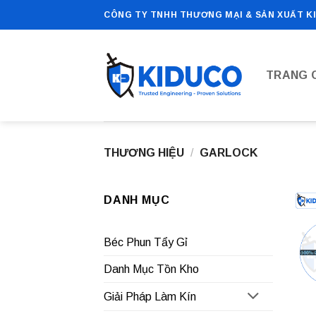
Bỏ
CÔNG TY TNHH THƯƠNG MẠI & SẢN XUẤT K
qua
nội
dung
TRANG 
THƯƠNG HIỆU
/
GARLOCK
DANH MỤC
Béc Phun Tẩy Gỉ
Danh Mục Tồn Kho
Giải Pháp Làm Kín