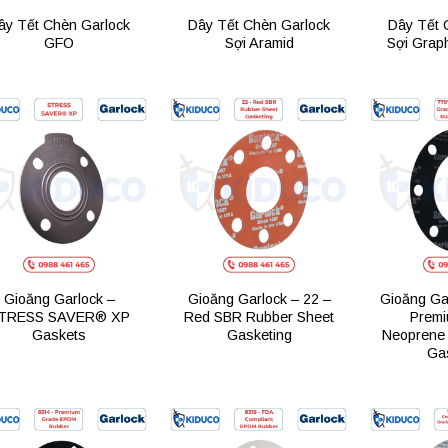
ây Tết Chèn Garlock
Dây Tết Chèn Garlock
Dây Tết 
GFO
Sợi Aramid
Sợi Grap
Add to
Add to
wishlist
wishlist
Gioăng Garlock –
Gioăng Garlock – 22 –
Gioăng Ga
TRESS SAVER® XP
Red SBR Rubber Sheet
Premi
Gaskets
Gasketing
Neoprene 
Ga