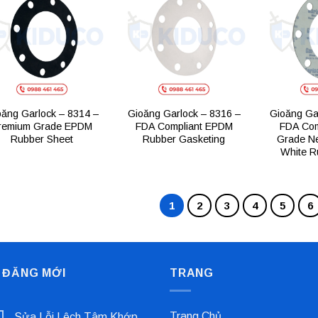
Add to
Add to
wishlist
wishlist
oăng Garlock – 8314 –
Gioăng Garlock – 8316 –
Gioăng Ga
remium Grade EPDM
FDA Compliant EPDM
FDA Com
Rubber Sheet
Rubber Gasketing
Grade N
White R
1
2
3
4
5
6
 ĐĂNG MỚI
TRANG
Trang Chủ
Sửa Lỗi Lệch Tâm Khớp