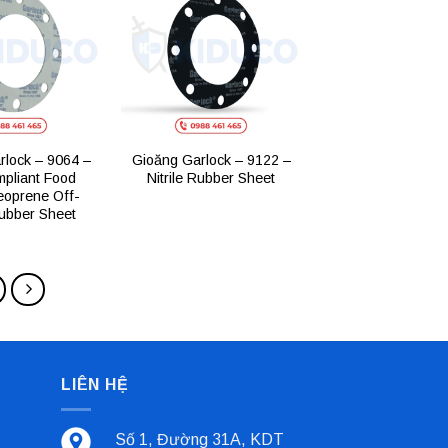
Add to
Add to
wishlist
wishlist
rlock – 9064 –
Gioăng Garlock – 9122 –
pliant Food
Nitrile Rubber Sheet
eoprene Off-
ubber Sheet
LIÊN HỆ
Số 1, Đường 31A, KDT