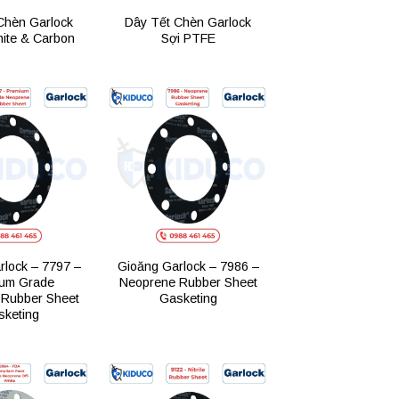
Chèn Garlock
Dây Tết Chèn Garlock
hite & Carbon
Sợi PTFE
Add to
Add to
wishlist
wishlist
rlock – 7797 –
Gioăng Garlock – 7986 –
um Grade
Neoprene Rubber Sheet
Rubber Sheet
Gasketing
sketing