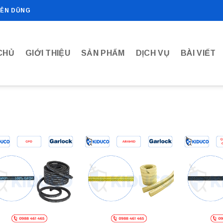
IÊN DŨNG
CHỦ
GIỚI THIỆU
SẢN PHẨM
DỊCH VỤ
BÀI VIẾT
Add to
Add to
wishlist
wishlist