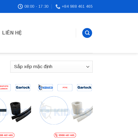
08:00 - 17:30
+84 988 461 465
LIÊN HỆ
Add to
Add to
wishlist
wishlist