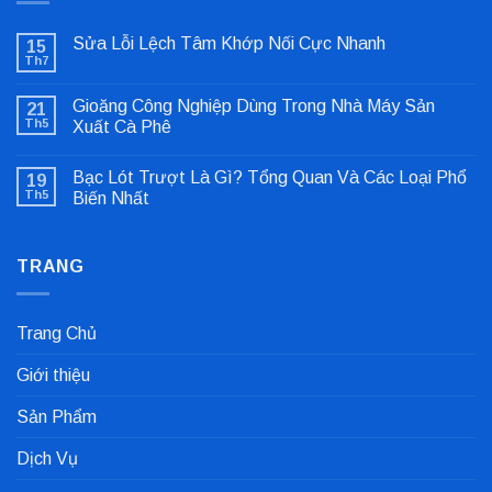
Sửa Lỗi Lệch Tâm Khớp Nối Cực Nhanh
15
Th7
Không
có
bình
Gioăng Công Nghiệp Dùng Trong Nhà Máy Sản
21
luận
ở
Th5
Xuất Cà Phê
Sửa
Không
Lỗi
có
Lệch
Bạc Lót Trượt Là Gì? Tổng Quan Và Các Loại Phổ
19
bình
Tâm
luận
Khớp
Th5
Biến Nhất
ở
Nối
Gioăng
Không
Cực
Công
có
Nhanh
Nghiệp
bình
Dùng
TRANG
luận
Trong
ở
Nhà
Bạc
Máy
Lót
Sản
Trượt
Trang Chủ
Xuất
Là
Cà
Gì?
Phê
Tổng
Giới thiệu
Quan
Và
Các
Sản Phẩm
Loại
Phổ
Biến
Dịch Vụ
Nhất