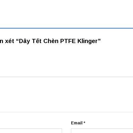
ận xét “Dây Tết Chèn PTFE Klinger”
Email
*