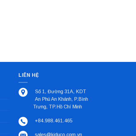
LIÊN HỆ
Số 1, Đường 31A, KDT
An Phú An Khánh, P.Bình
Trưng, TP.Hồ Chí Minh
+84.988.461.465
sales@kiduco.com.vn