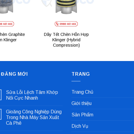
hèn Graphite
Dây Tết Chèn Hỗn Hợp
n Klinger
Klinger (Hybrid
Compression)
 ĐĂNG MỚI
TRANG
Trang Chủ
Sửa Lỗi Lệch Tâm Khớp
Nối Cực Nhanh
Giới thiệu
Không
có
Gioăng Công Nghiệp Dùng
bình
Sản Phẩm
luận
Trong Nhà Máy Sản Xuất
ở
Cà Phê
Sửa
Dịch Vụ
Lỗi
Không
Lệch
có