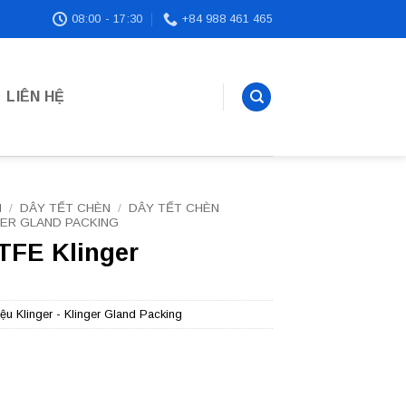
08:00 - 17:30
+84 988 461 465
LIÊN HỆ
N
/
DÂY TẾT CHÈN
/
DÂY TẾT CHÈN
GER GLAND PACKING
TFE Klinger
u Klinger - Klinger Gland Packing