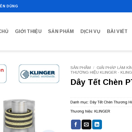
IÊN DŨNG
CHỦ
GIỚI THIỆU
SẢN PHẨM
DỊCH VỤ
BÀI VIẾT
SẢN PHẨM
/
GIẢI PHÁP LÀM KÍ
THƯƠNG HIỆU KLINGER - KLIN
Dây Tết Chèn P
Add to
wishlist
Danh mục:
Dây Tết Chèn Thương Hiệ
Thương hiệu:
KLINGER