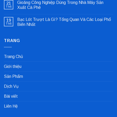
Gioăng Công Nghiệp Dùng Trong Nhà Máy Sản
21
luận
ở
Th5
Xuất Cà Phê
Sửa
Không
Lỗi
có
Lệch
Bạc Lót Trượt Là Gì? Tổng Quan Và Các Loại Phổ
19
bình
Tâm
luận
Khớp
Th5
Biến Nhất
ở
Nối
Gioăng
Không
Cực
Công
có
Nhanh
Nghiệp
bình
Dùng
TRANG
luận
Trong
ở
Nhà
Bạc
Máy
Lót
Sản
Trượt
Trang Chủ
Xuất
Là
Cà
Gì?
Phê
Tổng
Giới thiệu
Quan
Và
Các
Sản Phẩm
Loại
Phổ
Biến
Dịch Vụ
Nhất
Bài viết
Liên Hệ