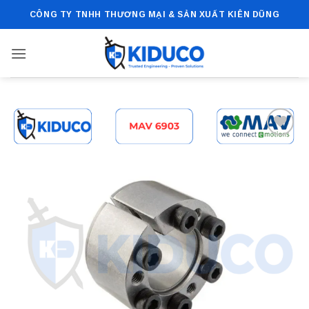
Bỏ
CÔNG TY TNHH THƯƠNG MẠI & SẢN XUẤT KIÊN DŨNG
qua
nội
dung
Add to
wishlist