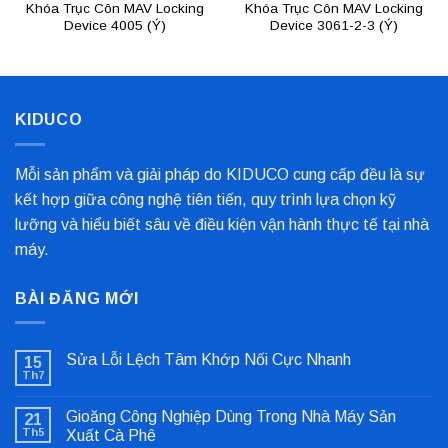
Khóa Trục Côn MAV Locking
Khóa Trục Côn MAV Locking
Device 4005 (Ý)
Device 3061-2-3 (Ý)
KIDUCO
Mỗi sản phẩm và giải pháp do KIDUCO cung cấp đều là sự
kết hợp giữa công nghệ tiên tiến, quy trình lựa chọn kỹ
lưỡng và hiểu biết sâu về điều kiện vận hành thực tế tại nhà
máy.
BÀI ĐĂNG MỚI
Sửa Lỗi Lệch Tâm Khớp Nối Cực Nhanh
15
Th7
Không
có
bình
Gioăng Công Nghiệp Dùng Trong Nhà Máy Sản
21
luận
ở
Th5
Xuất Cà Phê
Sửa