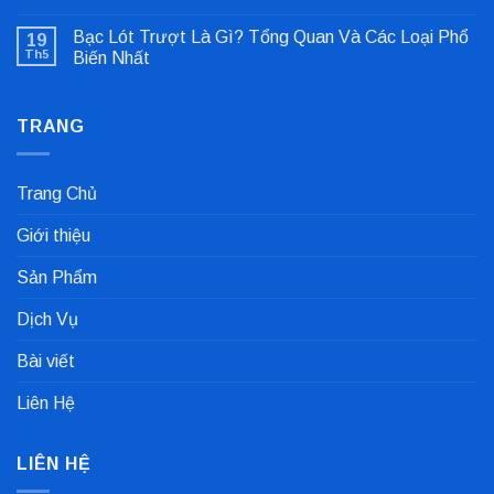
Không
Lỗi
có
Lệch
Bạc Lót Trượt Là Gì? Tổng Quan Và Các Loại Phổ
19
bình
Tâm
luận
Khớp
Th5
Biến Nhất
ở
Nối
Gioăng
Không
Cực
Công
có
Nhanh
Nghiệp
bình
Dùng
TRANG
luận
Trong
ở
Nhà
Bạc
Máy
Lót
Sản
Trượt
Trang Chủ
Xuất
Là
Cà
Gì?
Phê
Tổng
Giới thiệu
Quan
Và
Các
Sản Phẩm
Loại
Phổ
Biến
Dịch Vụ
Nhất
Bài viết
Liên Hệ
LIÊN HỆ