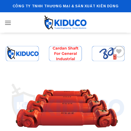
Bỏ
CÔNG TY TNHH THƯƠNG MẠI & SẢN XUẤT KIÊN DŨNG
qua
nội
dung
Add to
wishlist