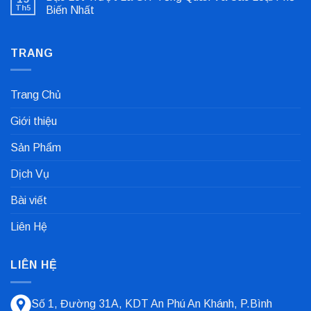
luận
Khớp
Th5
Biến Nhất
ở
Nối
Gioăng
Không
Cực
Công
có
Nhanh
Nghiệp
bình
Dùng
TRANG
luận
Trong
ở
Nhà
Bạc
Máy
Lót
Sản
Trượt
Trang Chủ
Xuất
Là
Cà
Gì?
Phê
Tổng
Giới thiệu
Quan
Và
Các
Sản Phẩm
Loại
Phổ
Biến
Dịch Vụ
Nhất
Bài viết
Liên Hệ
LIÊN HỆ
Số 1, Đường 31A, KDT An Phú An Khánh, P.Bình