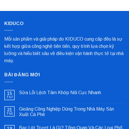
KIDUCO
Mỗi sản phẩm và giải pháp do KIDUCO cung cấp đều là sự
kết hợp giữa công nghệ tiên tiến, quy trình lựa chọn kỹ
lưỡng và hiểu biết sâu về điều kiện vận hành thực tế tại nhà
máy.
BÀI ĐĂNG MỚI
Sửa Lỗi Lệch Tâm Khớp Nối Cực Nhanh
15
Th7
Không
có
bình
Gioăng Công Nghiệp Dùng Trong Nhà Máy Sản
21
luận
ở
Th5
Xuất Cà Phê
Sửa
Không
Lỗi
có
Lệch
Bạc Lót Trượt Là Gì? Tổng Quan Và Các Loại Phổ
19
bình
Tâm