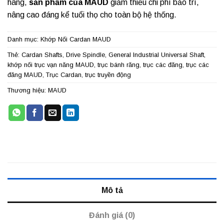
hàng,
sản phẩm của MAUD
giảm thiểu chi phí bảo trì,
nâng cao đáng kể tuổi thọ cho toàn bộ hệ thống.
Danh mục:
Khớp Nối Cardan MAUD
Thẻ:
Cardan Shafts
,
Drive Spindle
,
General Industrial Universal Shaft
,
khớp nối trục vạn năng MAUD
,
trục bánh răng
,
trục các đăng
,
trục các
đăng MAUD
,
Trục Cardan
,
trục truyền động
Thương hiệu:
MAUD
Mô tả
Đánh giá (0)