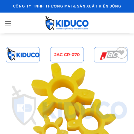
Bỏ
CÔNG TY TNHH THƯƠNG MẠI & SẢN XUẤT KIÊN DŨNG
qua
nội
dung
Add to
wishlist