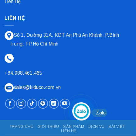
Liên Hệ
LIÊN HỆ
Số 1, Đường 31A, KDT An Phú An Khánh, P.Bình
Trưng, TP.Hồ Chí Minh
+84.988.461.465
sales@kiduco.com.vn
Zalo
TRANG CHỦ
GIỚI THIỆU
SẢN PHẨM
DỊCH VỤ
BÀI VIẾT
LIÊN HỆ