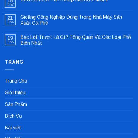
15
Th7
Không
có
bình
Gioăng Công Nghiệp Dùng Trong Nhà Máy Sản
21
luận
ở
Th5
Xuất Cà Phê
Sửa
Không
Lỗi
có
Lệch
Bạc Lót Trượt Là Gì? Tổng Quan Và Các Loại Phổ
19
bình
Tâm
luận
Khớp
Th5
Biến Nhất
ở
Nối
Gioăng
Không
Cực
Công
có
Nhanh
Nghiệp
bình
Dùng
TRANG
luận
Trong
ở
Nhà
Bạc
Máy
Lót
Sản
Trượt
Trang Chủ
Xuất
Là
Cà
Gì?
Phê
Tổng
Giới thiệu
Quan
Và
Các
Sản Phẩm
Loại
Phổ
Biến
Dịch Vụ
Nhất
Bài viết