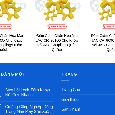
Chấn Hoa Mai
Đệm Giảm Chấn Hoa Mai
Đệm Giảm Chấ
035 Cho Khớp
JAC CR-90100 Cho Khớp
JAC CR-8090
ouplings (Hàn
Nối JAC Couplings (Hàn
Nối JAC Coup
uốc)
Quốc)
Quốc
 ĐĂNG MỚI
TRANG
Trang Chủ
Sửa Lỗi Lệch Tâm Khớp
Nối Cực Nhanh
Giới thiệu
Không
có
Gioăng Công Nghiệp Dùng
bình
Sản Phẩm
luận
Trong Nhà Máy Sản Xuất
ở