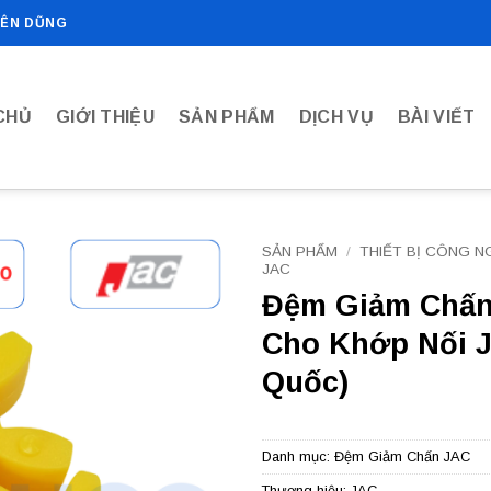
IÊN DŨNG
CHỦ
GIỚI THIỆU
SẢN PHẨM
DỊCH VỤ
BÀI VIẾT
SẢN PHẨM
/
THIẾT BỊ CÔNG N
JAC
Đệm Giảm Chấn
Add to
wishlist
Cho Khớp Nối 
Quốc)
Danh mục:
Đệm Giảm Chấn JAC
Thương hiệu:
JAC