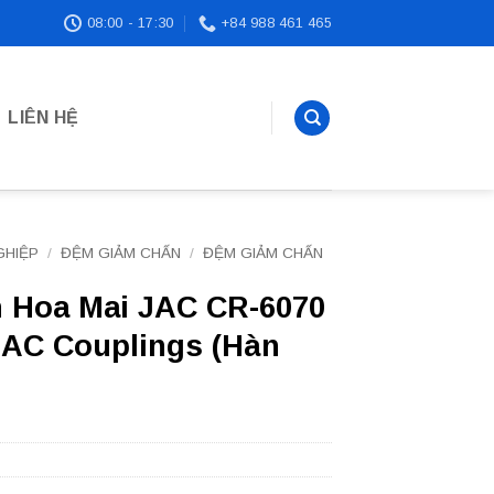
08:00 - 17:30
+84 988 461 465
LIÊN HỆ
GHIỆP
/
ĐỆM GIẢM CHẤN
/
ĐỆM GIẢM CHẤN
 Hoa Mai JAC CR-6070
JAC Couplings (Hàn