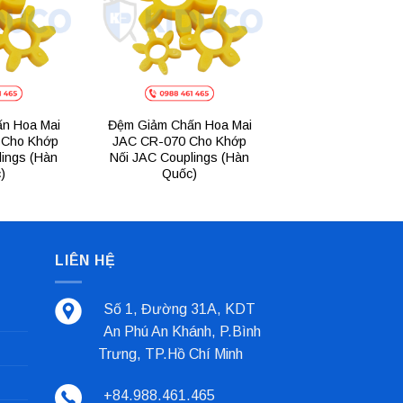
n Hoa Mai
Đệm Giảm Chấn Hoa Mai
 Cho Khớp
JAC CR-070 Cho Khớp
lings (Hàn
Nối JAC Couplings (Hàn
)
Quốc)
LIÊN HỆ
Số 1, Đường 31A, KDT
An Phú An Khánh, P.Bình
Trưng, TP.Hồ Chí Minh
+84.988.461.465