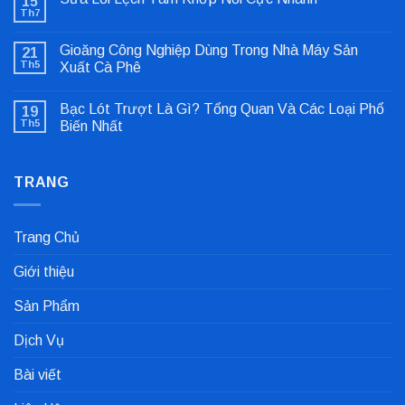
15
Th7
Không
có
bình
Gioăng Công Nghiệp Dùng Trong Nhà Máy Sản
21
luận
ở
Th5
Xuất Cà Phê
Sửa
Không
Lỗi
có
Lệch
Bạc Lót Trượt Là Gì? Tổng Quan Và Các Loại Phổ
19
bình
Tâm
luận
Khớp
Th5
Biến Nhất
ở
Nối
Gioăng
Không
Cực
Công
có
Nhanh
Nghiệp
bình
Dùng
TRANG
luận
Trong
ở
Nhà
Bạc
Máy
Lót
Sản
Trượt
Trang Chủ
Xuất
Là
Cà
Gì?
Phê
Tổng
Giới thiệu
Quan
Và
Các
Sản Phẩm
Loại
Phổ
Biến
Dịch Vụ
Nhất
Bài viết