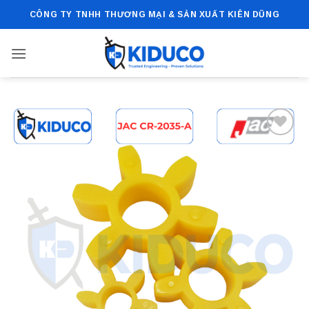
Bỏ
CÔNG TY TNHH THƯƠNG MẠI & SẢN XUẤT KIÊN DŨNG
qua
nội
dung
Add to
wishlist