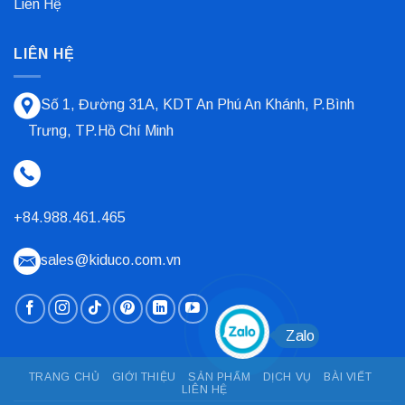
Liên Hệ
LIÊN HỆ
Số 1, Đường 31A, KDT An Phú An Khánh, P.Bình
Trưng, TP.Hồ Chí Minh
+84.988.461.465
sales@kiduco.com.vn
Zalo
TRANG CHỦ
GIỚI THIỆU
SẢN PHẨM
DỊCH VỤ
BÀI VIẾT
LIÊN HỆ