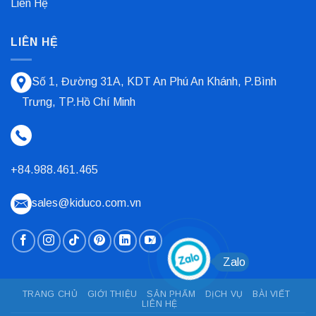
Liên Hệ
LIÊN HỆ
Số 1, Đường 31A, KDT An Phú An Khánh, P.Bình
Trưng, TP.Hồ Chí Minh
+84.988.461.465
sales@kiduco.com.vn
Zalo
TRANG CHỦ
GIỚI THIỆU
SẢN PHẨM
DỊCH VỤ
BÀI VIẾT
LIÊN HỆ