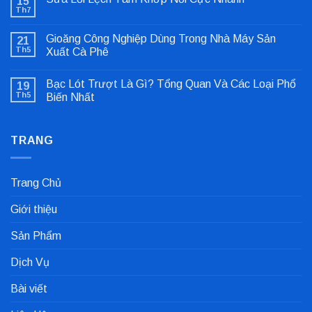
15
Th7
Không
có
bình
Gioăng Công Nghiệp Dùng Trong Nhà Máy Sản
21
luận
ở
Th5
Xuất Cà Phê
Sửa
Không
Lỗi
có
Lệch
Bạc Lót Trượt Là Gì? Tổng Quan Và Các Loại Phổ
19
bình
Tâm
luận
Khớp
Th5
Biến Nhất
ở
Nối
Gioăng
Không
Cực
Công
có
Nhanh
Nghiệp
bình
Dùng
TRANG
luận
Trong
ở
Nhà
Bạc
Máy
Lót
Sản
Trượt
Trang Chủ
Xuất
Là
Cà
Gì?
Phê
Tổng
Giới thiệu
Quan
Và
Các
Sản Phẩm
Loại
Phổ
Biến
Dịch Vụ
Nhất
Bài viết