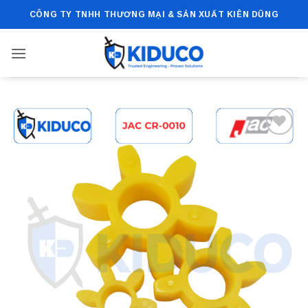
Bỏ
CÔNG TY TNHH THƯƠNG MẠI & SẢN XUẤT KIÊN DŨNG
qua
nội
dung
Add to
wishlist