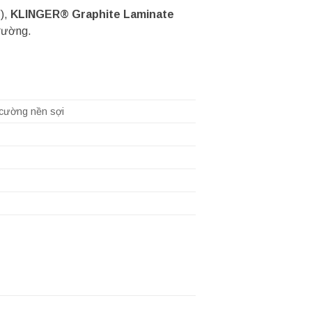
í),
KLINGER® Graphite Laminate
trường.
a cường nền sợi