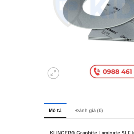
Mô tả
Đánh giá (0)
KLINGER® Graphite Laminate SLF
l