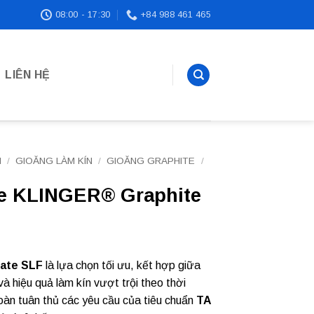
08:00 - 17:30
+84 988 461 465
LIÊN HỆ
N
/
GIOĂNG LÀM KÍN
/
GIOĂNG GRAPHITE
/
te KLINGER® Graphite
ate SLF
là lựa chọn tối ưu, kết hợp giữa
và hiệu quả làm kín vượt trội theo thời
 toàn tuân thủ các yêu cầu của tiêu chuẩn
TA