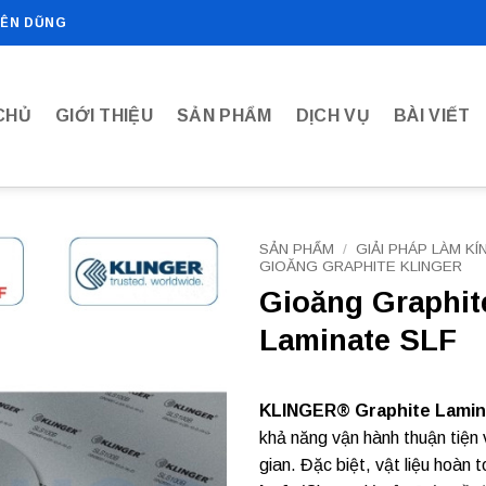
IÊN DŨNG
CHỦ
GIỚI THIỆU
SẢN PHẨM
DỊCH VỤ
BÀI VIẾT
SẢN PHẨM
/
GIẢI PHÁP LÀM KÍ
GIOĂNG GRAPHITE KLINGER
Gioăng Graphi
Add to
wishlist
Laminate SLF
KLINGER® Graphite Lamin
khả năng vận hành thuận tiện 
gian. Đặc biệt, vật liệu hoàn