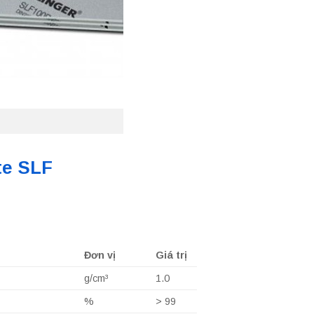
te SLF
Đơn vị
Giá trị
g/cm³
1.0
%
> 99