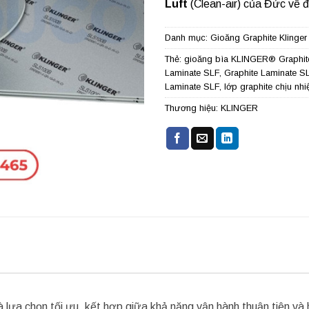
Luft
(Clean-air) của Đức về độ
Danh mục:
Gioăng Graphite Klinger
Thẻ:
gioăng bìa KLINGER® Graphit
Laminate SLF
,
Graphite Laminate S
Laminate SLF
,
lớp graphite chịu nhi
Thương hiệu:
KLINGER
à lựa chọn tối ưu, kết hợp giữa khả năng vận hành thuận tiện và 