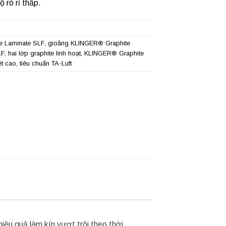
 rò rỉ thấp.
e Laminate SLF
,
gioăng KLINGER® Graphite
LF
,
hai lớp graphite linh hoạt
,
KLINGER® Graphite
ệt cao
,
tiêu chuẩn TA-Luft
hiệu quả làm kín vượt trội theo thời