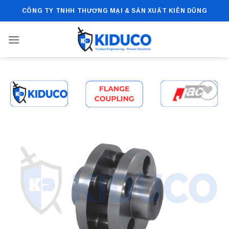
Bỏ
CÔNG TY TNHH THƯƠNG MẠI & SẢN XUẤT KIÊN DŨNG
qua
nội
dung
Add to
wishlist