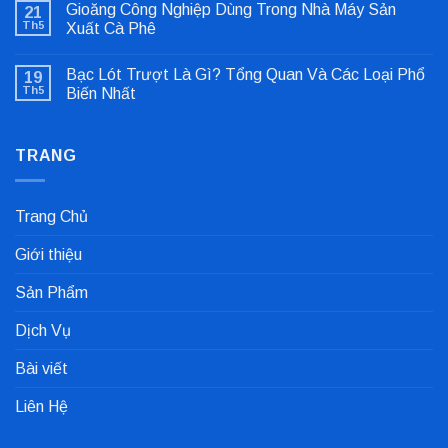
Gioăng Công Nghiệp Dùng Trong Nhà Máy Sản
21
luận
ở
Th5
Xuất Cà Phê
Sửa
Không
Lỗi
có
Lệch
Bạc Lót Trượt Là Gì? Tổng Quan Và Các Loại Phổ
19
bình
Tâm
luận
Khớp
Th5
Biến Nhất
ở
Nối
Gioăng
Không
Cực
Công
có
Nhanh
Nghiệp
bình
Dùng
TRANG
luận
Trong
ở
Nhà
Bạc
Máy
Lót
Sản
Trượt
Trang Chủ
Xuất
Là
Cà
Gì?
Phê
Tổng
Giới thiệu
Quan
Và
Các
Sản Phẩm
Loại
Phổ
Biến
Dịch Vụ
Nhất
Bài viết
Liên Hệ