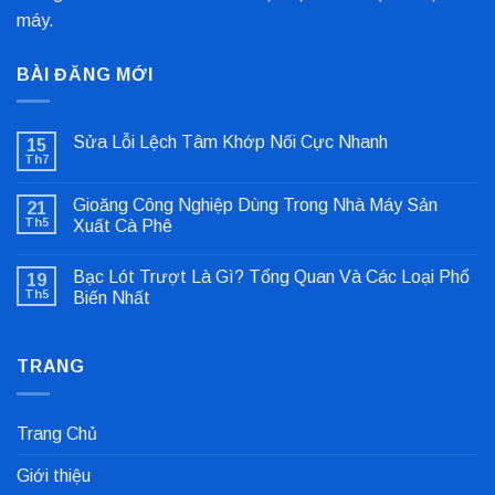
máy.
BÀI ĐĂNG MỚI
Sửa Lỗi Lệch Tâm Khớp Nối Cực Nhanh
15
Th7
Không
có
bình
Gioăng Công Nghiệp Dùng Trong Nhà Máy Sản
21
luận
ở
Th5
Xuất Cà Phê
Sửa
Không
Lỗi
có
Lệch
Bạc Lót Trượt Là Gì? Tổng Quan Và Các Loại Phổ
19
bình
Tâm
luận
Khớp
Th5
Biến Nhất
ở
Nối
Gioăng
Không
Cực
Công
có
Nhanh
Nghiệp
bình
Dùng
TRANG
luận
Trong
ở
Nhà
Bạc
Máy
Lót
Sản
Trượt
Trang Chủ
Xuất
Là
Cà
Gì?
Phê
Tổng
Giới thiệu
Quan
Và