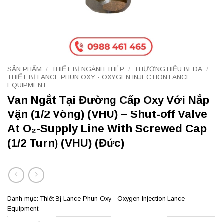
SẢN PHẨM
/
THIẾT BỊ NGÀNH THÉP
/
THƯƠNG HIỆU BEDA
/
THIẾT BỊ LANCE PHUN OXY - OXYGEN INJECTION LANCE
EQUIPMENT
Van Ngắt Tại Đường Cấp Oxy Với Nắp
Vặn (1/2 Vòng) (VHU) – Shut-off Valve
At O₂-Supply Line With Screwed Cap
(1/2 Turn) (VHU) (Đức)
Danh mục:
Thiết Bị Lance Phun Oxy - Oxygen Injection Lance
Equipment