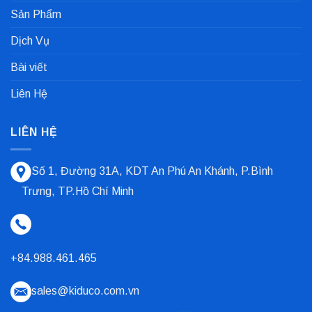
Các
Sản Phẩm
Loại
Phổ
Biến
Dịch Vụ
Nhất
Bài viết
Liên Hệ
LIÊN HỆ
Số 1, Đường 31A, KDT An Phú An Khánh, P.Bình
Trưng, TP.Hồ Chí Minh
+84.988.461.465
sales@kiduco.com.vn