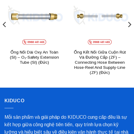
Add to
Add to
wishlist
wishlist
Ống Nối Dài Oxy An Toàn
Ống Kết Nối Giữa Cuộn Rút
(SI) – O₂-Safety Extension
Và Đường Cấp (ZF) –
Tube (SI) (Đức)
Connecting Hose Between
Hose-Reel And Supply-Line
(ZF) (Đức)
KIDUCO
Mỗi sản phẩm và giải pháp do KIDUCO cung cấp đều là sự
kết hợp giữa công nghệ tiên tiến, quy trình lựa chọn kỹ
lưỡng và hiểu biết sâu về điều kiện vận hành thực tế tại nhà