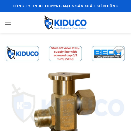
Bỏ
CÔNG TY TNHH THƯƠNG MẠI & SẢN XUẤT KIÊN DŨNG
qua
nội
dung
Add to
wishlist