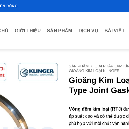
IÊN DŨNG
CHỦ
GIỚI THIỆU
SẢN PHẨM
DỊCH VỤ
BÀI VIẾT
SẢN PHẨM
/
GIẢI PHÁP LÀM KÍ
GIOĂNG KIM LOẠI KLINGER
Gioăng Kim Lo
Add to
wishlist
Type Joint Gas
Vòng đệm kim loại (RTJ)
đượ
áp suất cao và có thể được ch
phù hợp với môi chất vận hành