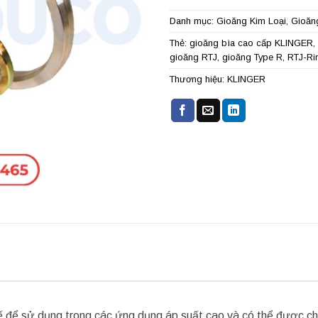
Danh mục:
Gioăng Kim Loại
,
Gioăng
Thẻ:
gioăng bìa cao cấp KLINGER
,
gioăng RTJ
,
gioăng Type R
,
RTJ-Rin
Thương hiệu:
KLINGER
 để sử dụng trong các ứng dụng áp suất cao và có thể được chế 