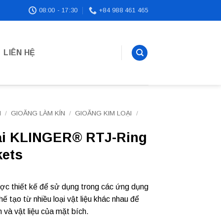
08:00 - 17:30
+84 988 461 465
LIÊN HỆ
N
/
GIOĂNG LÀM KÍN
/
GIOĂNG KIM LOẠI
/
ại KLINGER® RTJ-Ring
kets
c thiết kế để sử dụng trong các ứng dụng
ế tạo từ nhiều loại vật liệu khác nhau để
 và vật liệu của mặt bích.