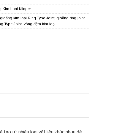
 Kim Loại Klinger
gioăng kim loại Ring Type Joint
,
gioăng ring joint
,
g Type Joint
,
vòng đệm kim loại
tạo từ nhiều loại vật liệu khác nhau để