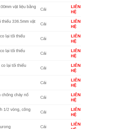
 100mm vật liệu bằng
LIÊN
Cái
HỆ
i thiểu 336.5mm vật
LIÊN
Cái
HỆ
 lại tối thiểu
LIÊN
Cái
HỆ
 lại tối thiểu
LIÊN
Cái
HỆ
 lại tối thiểu
LIÊN
Cái
HỆ
LIÊN
Cái
HỆ
n chống cháy nổ
LIÊN
Cái
HỆ
h 1/2 vòng, công
LIÊN
Cái
HỆ
LIÊN
ourong
Cái