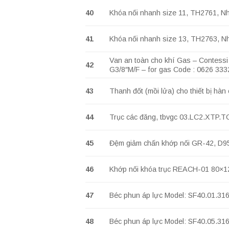
40
Khóa nối nhanh size 11, TH2761, N
41
Khóa nối nhanh size 13, TH2763, N
Van an toàn cho khí Gas – Contessi
42
G3/8″M/F – for gas Code : 0626 33
43
Thanh đốt (mồi lửa) cho thiết bị h
44
Trục các đăng, tbvgc 03.LC2.XTP.T
45
Đệm giảm chấn khớp nối GR-42, D
46
Khớp nối khóa trục REACH-01 80×1
47
Béc phun áp lực Model: SF40.01.31
48
Béc phun áp lực Model: SF40.05.31