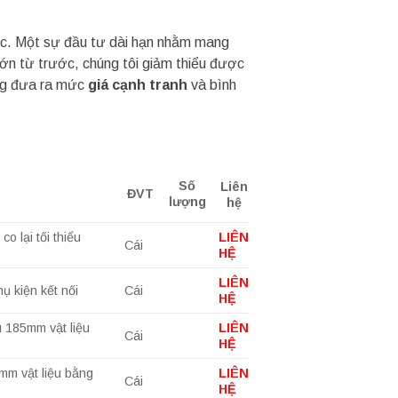
c. Một sự đầu tư dài hạn nhằm mang
lớn từ trước, chúng tôi giảm thiểu được
ũng đưa ra mức
giá cạnh tranh
và bình
Số
Liên
ĐVT
lượng
hệ
 lại tối thiểu
LIÊN
Cái
HỆ
LIÊN
ụ kiện kết nối
Cái
HỆ
u 185mm vật liệu
LIÊN
Cái
HỆ
0mm vật liệu bằng
LIÊN
Cái
HỆ