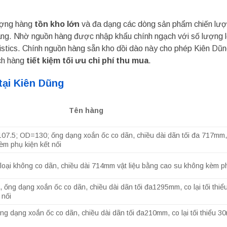
lượng hàng
tồn kho lớn
và đa dạng các dòng sản phẩm chiến lượ
 hàng. Nhờ nguồn hàng được nhập khẩu chính ngạch với số lượng 
logistics. Chính nguồn hàng sẵn kho dồi dào này cho phép Kiên D
ch hàng
tiết kiệm tối ưu chi phí thu mua
.
tại Kiên Dũng
Tên hàng
07.5; OD=130; ống dạng xoắn ốc co dãn, chiều dài dãn tối đa 717mm, co
èm phụ kiện kết nối
oại không co dãn, chiều dài 714mm vật liệu bằng cao su không kèm ph
ống dạng xoắn ốc co dãn, chiều dài dãn tối đa1295mm, co lại tối thiể
 nối
g dạng xoắn ốc co dãn, chiều dài dãn tối đa210mm, co lại tối thiểu 3