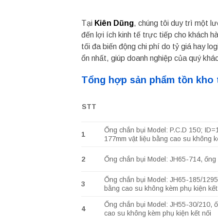
Tại
Kiên Dũng
, chúng tôi duy trì một 
đến lợi ích kinh tế trực tiếp cho khách
tối đa biến động chi phí do tỷ giá hay 
ổn nhất, giúp doanh nghiệp của quý khá
Tổng hợp sản phẩm tồn kho 
STT
Ống chắn bụi Model: P.C.D 150; ID=1
1
177mm vật liệu bằng cao su không k
2
Ống chắn bụi Model: JH65-714, ống l
Ống chắn bụi Model: JH65-185/1295, 
3
bằng cao su không kèm phụ kiện kết
Ống chắn bụi Model: JH55-30/210, ốn
4
cao su không kèm phụ kiện kết nối