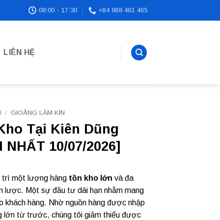
08:00 - 17:30
+84 988 461 465
LIÊN HỆ
N
/
GIOĂNG LÀM KÍN
Kho Tại Kiên Dũng
 NHẤT 10/07/2026]
y trì một lượng hàng
tồn kho lớn
và đa
n lược. Một sự đầu tư dài hạn nhằm mang
 cho khách hàng. Nhờ nguồn hàng được nhập
 lớn từ trước, chúng tôi giảm thiểu được