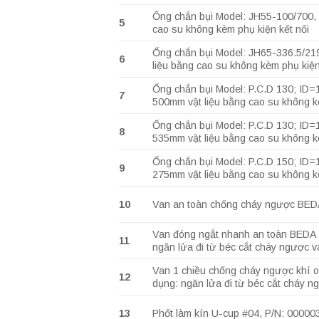
Ống chắn bụi Model: JH55-100/700, ố
5
cao su không kèm phụ kiện kết nối
Ống chắn bụi Model: JH65-336.5/2196
6
liệu bằng cao su không kèm phụ kiện
Ống chắn bụi Model: P.C.D 130; ID=1
7
500mm vật liệu bằng cao su không k
Ống chắn bụi Model: P.C.D 130; ID=1
8
535mm vật liệu bằng cao su không k
Ống chắn bụi Model: P.C.D 150; ID=1
9
275mm vật liệu bằng cao su không k
10
Van an toàn chống cháy ngược BEDA
Van đóng ngắt nhanh an toàn BEDA 
11
ngăn lửa đi từ béc cắt cháy ngược v
Van 1 chiều chống cháy ngược khí 
12
dụng: ngăn lửa đi từ béc cắt cháy n
13
Phốt làm kín U-cup #04, P/N: 0000