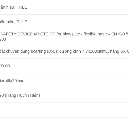
hãn hiệu: THLE
hãn hiệu: THLE
 SAFETY DEVICE ARIETE GP for blow pipe / flexible hose – EN ISO 51
3203
àn cắt chuyên dụng scarfing (DxL): đường kính 4,7x1000mmL, hãng S
CĐ.00
95xd46x20mm
20 (Hàng Huỳnh Hiển)
6
6