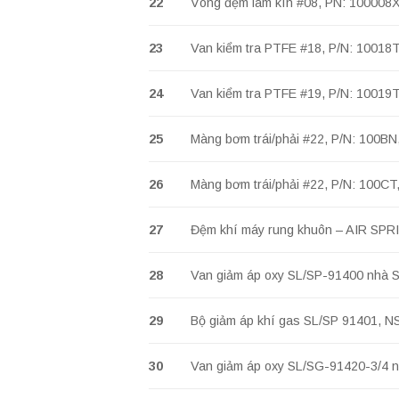
22
Vòng đệm làm kín #08, PN: 100008X
23
Van kiểm tra PTFE #18, P/N: 10018
24
Van kiểm tra PTFE #19, P/N: 10019
25
Màng bơm trái/phải #22, P/N: 100B
26
Màng bơm trái/phải #22, P/N: 100C
27
Đệm khí máy rung khuôn – AIR SP
28
Van giảm áp oxy SL/SP-91400 nh
29
Bộ giảm áp khí gas SL/SP 91401,
30
Van giảm áp oxy SL/SG-91420-3/4