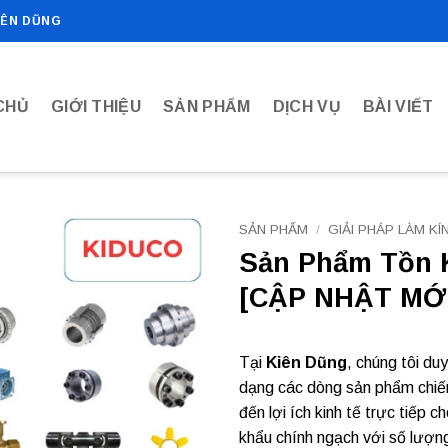
IÊN DŨNG
CHỦ
GIỚI THIỆU
SẢN PHẨM
DỊCH VỤ
BÀI VIẾT
SẢN PHẨM
/
GIẢI PHÁP LÀM KÍ
Sản Phẩm Tồn 
Add to
[CẬP NHẬT MỚI
wishlist
Tại
Kiên Dũng
, chúng tôi du
dạng các dòng sản phẩm chiế
đến lợi ích kinh tế trực tiếp
khẩu chính ngạch với số lượng