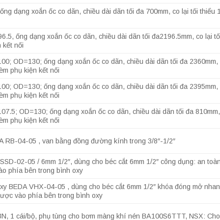
ng dạng xoắn ốc co dãn, chiều dài dãn tối đa 700mm, co lại tối thiểu
.5, ống dạng xoắn ốc co dãn, chiều dài dãn tối đa2196.5mm, co lại tố
 kết nối
00; OD=130; ống dạng xoắn ốc co dãn, chiều dài dãn tối đa 2360mm, co
èm phụ kiện kết nối
00; OD=130; ống dạng xoắn ốc co dãn, chiều dài dãn tối đa 2395mm, co
èm phụ kiện kết nối
07.5; OD=130; ống dạng xoắn ốc co dãn, chiều dài dãn tối đa 810mm, co
èm phụ kiện kết nối
 RB-04-05 , van bằng đồng đường kính trong 3/8″-1/2″
SSD-02-05 / 6mm 1/2″, dùng cho béc cắt 6mm 1/2″ công dụng: an toà
ào phía bên trong bình oxy
oxy BEDA VHX-04-05 , dùng cho béc cắt 6mm 1/2″ khóa đóng mở nhan
gược vào phía bên trong bình oxy
03N, 1 cái/bộ, phụ tùng cho bơm màng khí nén BA100S6TTT, NSX: Ch