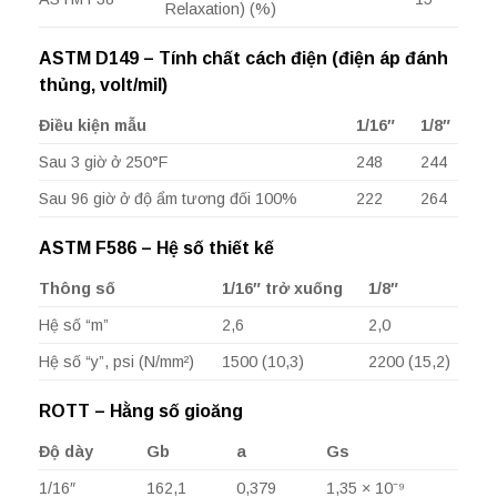
Relaxation) (%)
ASTM D149 – Tính chất cách điện (điện áp đánh
thủng, volt/mil)
Điều kiện mẫu
1/16″
1/8″
Sau 3 giờ ở 250°F
248
244
Sau 96 giờ ở độ ẩm tương đối 100%
222
264
ASTM F586 – Hệ số thiết kế
Thông số
1/16″ trở xuống
1/8″
Hệ số “m”
2,6
2,0
Hệ số “y”, psi (N/mm²)
1500 (10,3)
2200 (15,2)
ROTT – Hằng số gioăng
Độ dày
Gb
a
Gs
1/16″
162,1
0,379
1,35 × 10⁻⁹