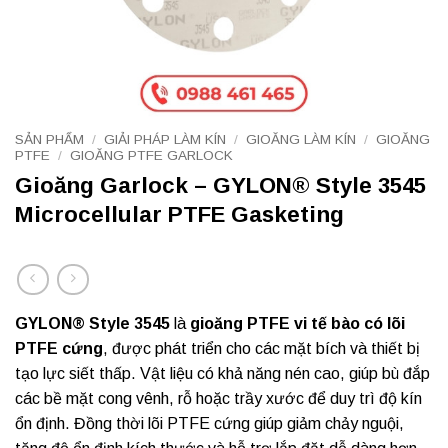
SẢN PHẨM
/
GIẢI PHÁP LÀM KÍN
/
GIOĂNG LÀM KÍN
/
GIOĂNG
PTFE
/
GIOĂNG PTFE GARLOCK
Gioăng Garlock – GYLON® Style 3545
Microcellular PTFE Gasketing
GYLON® Style 3545
là
gioăng PTFE vi tế bào có lõi
PTFE cứng
, được phát triển cho các mặt bích và thiết bị
tạo lực siết thấp. Vật liệu có khả năng nén cao, giúp bù đắp
các bề mặt cong vênh, rỗ hoặc trầy xước để duy trì độ kín
ổn định. Đồng thời lõi PTFE cứng giúp giảm chảy nguội,