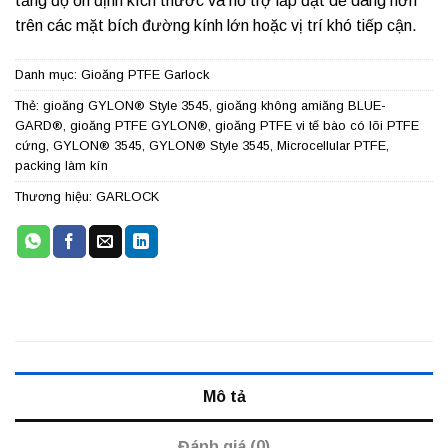
tăng độ ổn định kích thước và hỗ trợ lắp đặt dễ dàng hơn
trên các mặt bích đường kính lớn hoặc vị trí khó tiếp cận.
Danh mục:
Gioăng PTFE Garlock
Thẻ:
gioăng GYLON® Style 3545
,
gioăng không amiăng BLUE-
GARD®
,
gioăng PTFE GYLON®
,
gioăng PTFE vi tế bào có lõi PTFE
cứng
,
GYLON® 3545
,
GYLON® Style 3545
,
Microcellular PTFE
,
packing làm kín
Thương hiệu:
GARLOCK
Mô tả
Đánh giá (0)