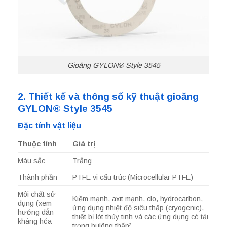
Gioăng GYLON® Style 3545
2. Thiết kế và thông số kỹ thuật gioăng
GYLON® Style 3545
Đặc tính vật liệu
Thuộc tính
Giá trị
Màu sắc
Trắng
Thành phần
PTFE vi cấu trúc (Microcellular PTFE)
Môi chất sử
Kiềm mạnh, axit mạnh, clo, hydrocarbon,
dụng (xem
ứng dụng nhiệt độ siêu thấp (cryogenic),
hướng dẫn
thiết bị lót thủy tinh và các ứng dụng có tải
kháng hóa
trọng bulông thấp²