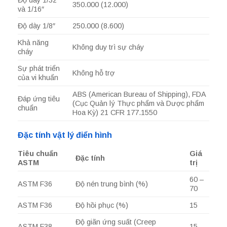
Độ dày 1/32″
350.000 (12.000)
và 1/16″
Độ dày 1/8″
250.000 (8.600)
Khả năng
Không duy trì sự cháy
cháy
Sự phát triển
Không hỗ trợ
của vi khuẩn
ABS (American Bureau of Shipping), FDA
Đáp ứng tiêu
(Cục Quản lý Thực phẩm và Dược phẩm
chuẩn
Hoa Kỳ) 21 CFR 177.1550
Đặc tính vật lý điển hình
Tiêu chuẩn
Giá
Đặc tính
ASTM
trị
60 –
ASTM F36
Độ nén trung bình (%)
70
ASTM F36
Độ hồi phục (%)
15
Độ giãn ứng suất (Creep
ASTM F38
15