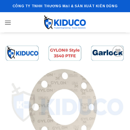
Bỏ
CÔNG TY TNHH THƯƠNG MẠI & SẢN XUẤT KIÊN DŨNG
qua
nội
dung
Add to
wishlist