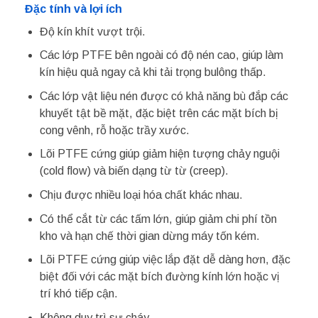
Đặc tính và lợi ích
Độ kín khít vượt trội.
Các lớp PTFE bên ngoài có độ nén cao, giúp làm
kín hiệu quả ngay cả khi tải trọng bulông thấp.
Các lớp vật liệu nén được có khả năng bù đắp các
khuyết tật bề mặt, đặc biệt trên các mặt bích bị
cong vênh, rỗ hoặc trầy xước.
Lõi PTFE cứng giúp giảm hiện tượng chảy nguội
(cold flow) và biến dạng từ từ (creep).
Chịu được nhiều loại hóa chất khác nhau.
Có thể cắt từ các tấm lớn, giúp giảm chi phí tồn
kho và hạn chế thời gian dừng máy tốn kém.
Lõi PTFE cứng giúp việc lắp đặt dễ dàng hơn, đặc
biệt đối với các mặt bích đường kính lớn hoặc vị
trí khó tiếp cận.
Không duy trì sự cháy.