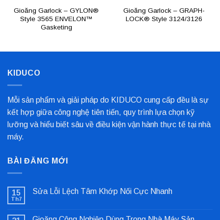
Gioăng Garlock – GYLON®
Gioăng Garlock – GRAPH-
Style 3565 ENVELON™
LOCK® Style 3124/3126
Gasketing
KIDUCO
Mỗi sản phẩm và giải pháp do KIDUCO cung cấp đều là sự
kết hợp giữa công nghệ tiên tiến, quy trình lựa chọn kỹ
lưỡng và hiểu biết sâu về điều kiện vận hành thực tế tại nhà
máy.
BÀI ĐĂNG MỚI
Sửa Lỗi Lệch Tâm Khớp Nối Cực Nhanh
15
Th7
Không
có
bình
Gioăng Công Nghiệp Dùng Trong Nhà Máy Sản