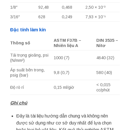
1/8″
92,48
0,468
2,50 × 10⁻³
3/16″
628
0,249
7,93 × 10⁻⁵
Đặc tính làm kín
ASTM F37B –
DIN 3535 –
Thông số
Nhiên liệu A
Nitơ
Tải trọng gioăng, psi
1000 (7)
4640 (32)
(N/mm²)
Áp suất bên trong,
9,8 (0,7)
580 (40)
psig (bar)
< 0,015
Độ rò rỉ
0,15 ml/giờ
cc/phút
Ghi chú
Đây là tài liệu hướng dẫn chung và không nên
được sử dụng như cơ sở duy nhất để lựa chọn
hoặc loại bỏ vật liệu. Kết quả thử nghiệm ASTM