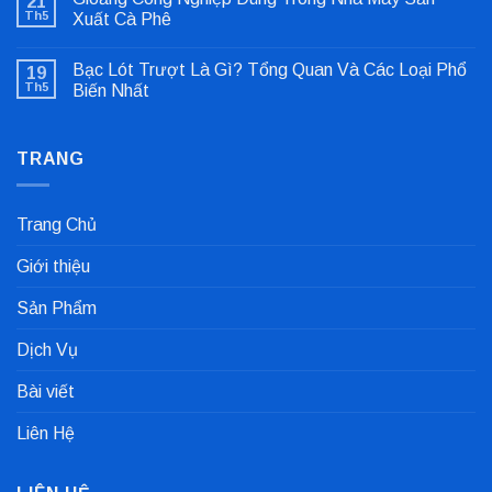
21
luận
ở
Th5
Xuất Cà Phê
Sửa
Không
Lỗi
có
Lệch
Bạc Lót Trượt Là Gì? Tổng Quan Và Các Loại Phổ
19
bình
Tâm
luận
Khớp
Th5
Biến Nhất
ở
Nối
Gioăng
Không
Cực
Công
có
Nhanh
Nghiệp
bình
Dùng
TRANG
luận
Trong
ở
Nhà
Bạc
Máy
Lót
Sản
Trượt
Trang Chủ
Xuất
Là
Cà
Gì?
Phê
Tổng
Giới thiệu
Quan
Và
Các
Sản Phẩm
Loại
Phổ
Biến
Dịch Vụ
Nhất
Bài viết
Liên Hệ